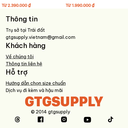
fan Rosé và người yêu thời trang tối giản sang trọng.
Từ
2.390.000
₫
Từ
1.990.000
₫
HƯỚNG DẪN BẢO QUẢN GIÀY
Thông tin
Lau bề mặt bằng khăn mềm hơi ẩm sau khi sử dụng.
Trụ sở tại Trái đất
Không giặt máy, tránh ngâm nước.
gtgsupply.vietnam@gmail.com
Hạn chế phơi nắng trực tiếp để giữ màu trắng bền đẹp.
Khách hàng
Bảo quản nơi khô ráo, dùng túi hút ẩm khi không sử dụng.
Về chúng tôi
Thông tin liên hệ
Hỗ trợ
Hướng dẫn chọn size chuẩn
Dịch vụ đi kèm và hậu mãi
GTGSUPPLY
© 2014 gtgsupply