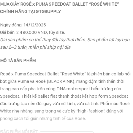
MUA GIÀY ROSÉ x PUMA SPEEDCAT BALLET “ROSÉ WHITE”
CHÍNH HÃNG TẠI GTGSUPPLY
Ngày đăng: 14/12/2025
Giá bán: 2.490.000 VNĐ, tùy size.
Giá sản phẩm có thể thay đổi tùy thời điểm. Sản phẩm tới tay bạn
sau 2–3 tuần, miễn phí ship nội địa.
MÔ TẢ SẢN PHẨM
Rosé x Puma Speedcat Ballet “Rosé White” là phiên bản collab nổi
bật giữa Puma và Rosé (BLACKPINK), mang đậm tinh thần thời
trang cao cấp pha trộn cùng DNA motorsport biểu tượng của
Speedcat. Thiết kế ballet flat thanh thoát kết hợp form Speedcat
đặc trưng tạo nên đôi giày vừa nữ tính, vừa cá tính. Phối màu Rosé
White nhẹ nhàng, sang trọng và cực kỳ “high-fashion”, đúng với
phong cách tối giản nhưng tinh tế của Rosé.
ĐẶC ĐIỂM NỔI BẬT