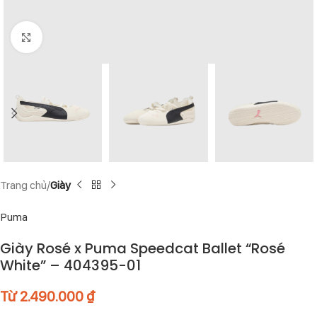
Click to enlarge
Trang chủ
Giày
Puma
Giày Rosé x Puma Speedcat Ballet “Rosé
White” – 404395-01
Từ
2.490.000
₫