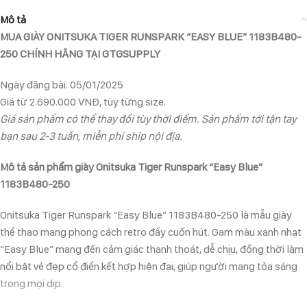
Mô tả
MUA GIÀY ONITSUKA TIGER RUNSPARK “EASY BLUE” 1183B480-
250 CHÍNH HÃNG TẠI GTGSUPPLY
Ngày đăng bài: 05/01/2025
Giá từ 2.690.000 VNĐ, tùy từng size.
Giá sản phẩm có thể thay đổi tùy thời điểm. Sản phẩm tới tận tay
bạn sau 2-3 tuần, miễn phí ship nội địa.
Mô tả sản phẩm giày Onitsuka Tiger Runspark “Easy Blue”
1183B480-250
Onitsuka Tiger Runspark “Easy Blue” 1183B480-250 là mẫu giày
thể thao mang phong cách retro đầy cuốn hút. Gam màu xanh nhạt
“Easy Blue” mang đến cảm giác thanh thoát, dễ chịu, đồng thời làm
nổi bật vẻ đẹp cổ điển kết hợp hiện đại, giúp người mang tỏa sáng
trong mọi dịp.