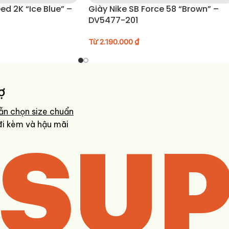
d 2K “Ice Blue” –
Giày Nike SB Force 58 “Brown” –
DV5477-201
Từ
2.190.000
₫
ợ
ẫn chọn size chuẩn
SUP
đi kèm và hậu mãi