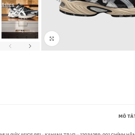
Click to enlarge
MÔ TẢ
MUA GIÀY ASICS GEL- KAHANA TR V2 – 1203A259-001 CHÍNH HÃ