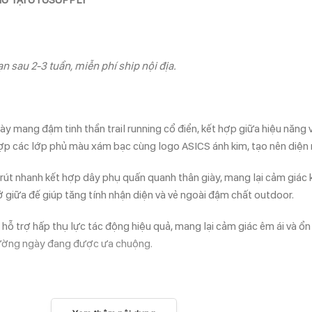
n sau 2-3 tuần, miễn phí ship nội địa.
mang đậm tinh thần trail running cổ điển, kết hợp giữa hiệu năng 
ết hợp các lớp phủ màu xám bạc cùng logo ASICS ánh kim, tạo nên di
út nhanh kết hợp dây phụ quấn quanh thân giày, mang lại cảm giác k
giữa đế giúp tăng tính nhận diện và vẻ ngoài đậm chất outdoor.
trợ hấp thụ lực tác động hiệu quả, mang lại cảm giác êm ái và ổn đị
hường ngày đang được ưa chuộng.