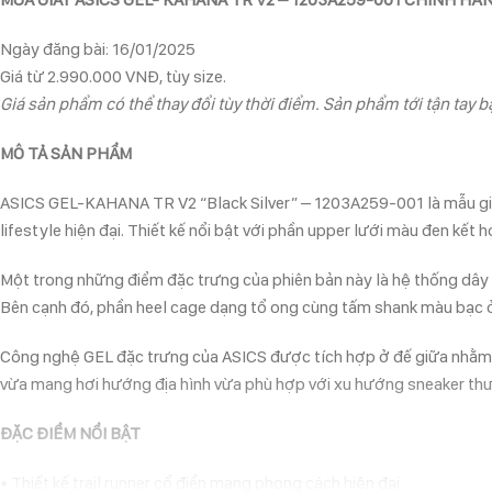
Ngày đăng bài: 16/01/2025
Giá từ 2.990.000 VNĐ, tùy size.
Giá sản phẩm có thể thay đổi tùy thời điểm. Sản phẩm tới tận tay bạ
MÔ TẢ SẢN PHẨM
ASICS GEL-KAHANA TR V2 “Black Silver” – 1203A259-001 là mẫu giày 
lifestyle hiện đại. Thiết kế nổi bật với phần upper lưới màu đen k
Một trong những điểm đặc trưng của phiên bản này là hệ thống dây r
Bên cạnh đó, phần heel cage dạng tổ ong cùng tấm shank màu bạc ở 
Công nghệ GEL đặc trưng của ASICS được tích hợp ở đế giữa nhằm hỗ 
vừa mang hơi hướng địa hình vừa phù hợp với xu hướng sneaker t
ĐẶC ĐIỂM NỔI BẬT
• Thiết kế trail runner cổ điển mang phong cách hiện đại