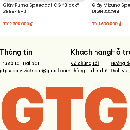
Giày Puma Speedcat OG “Black” –
Giày Mizuno Spee
• Sử dụng bàn chải mềm để vệ sinh phần upper và đế ngoài
398846-01
D1GH222918
• Tránh phơi trực tiếp dưới ánh nắng mạnh trong thời gian dài
• Bảo quản nơi khô ráo, thoáng khí khi không sử dụng
Từ
2.390.000
₫
Từ
1.690.000
₫
Thông tin
Khách hàng
Hỗ tr
Trụ sở tại Trái đất
Về chúng tôi
Hướng d
gtgsupply.vietnam@gmail.com
GTG
Thông tin liên hệ
Dịch vụ 