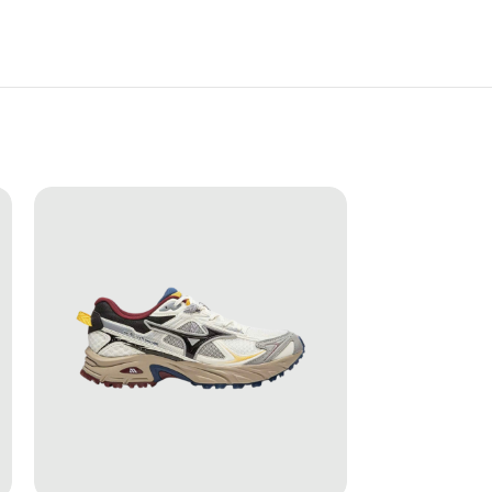
 V2 là lựa chọn phù hợp cho những ai yêu thích
phong cách khác nhau. Từ streetwear, techwear đến