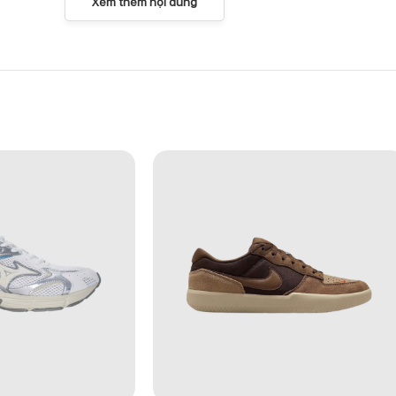
Xem thêm nội dung
203A259-001
ể trở thành điểm nhấn trong các outfit thường ngày. GEL-KAHANA TR
 và cảm giác chắc chắn khi mang.
ang lại vẻ ngoài hiện đại, cá tính và dễ dàng ứng dụng trong nhiều 
 quá phô trương.