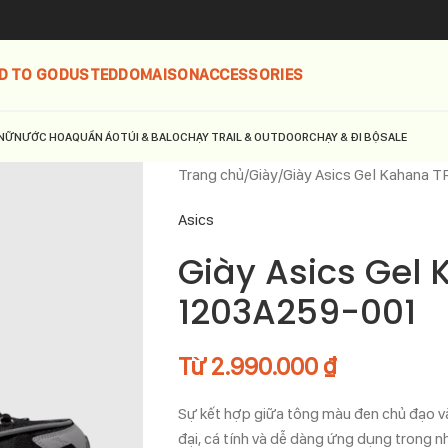
D TO GO
DUSTED
DOMAISON
ACCESSORIES
NỮ
NƯỚC HOA
QUẦN ÁO
TÚI & BALO
CHẠY TRAIL & OUTDOOR
CHẠY & ĐI BỘ
SALE
Trang chủ
Giày
Giày Asics Gel Kahana 
Asics
Giày Asics Gel 
1203A259-001
Từ
2.990.000
₫
Sự kết hợp giữa tông màu đen chủ đạo và 
đại, cá tính và dễ dàng ứng dụng trong n