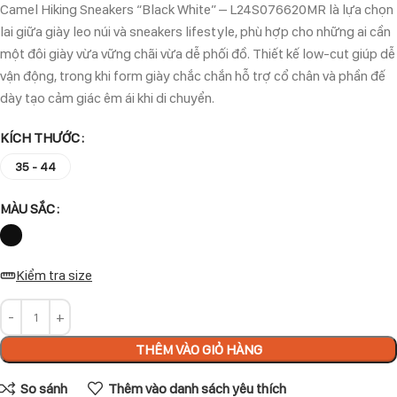
Camel Hiking Sneakers “Black White” – L24S076620MR là lựa chọn
lai giữa giày leo núi và sneakers lifestyle, phù hợp cho những ai cần
một đôi giày vừa vững chãi vừa dễ phối đồ. Thiết kế low-cut giúp dễ
vận động, trong khi form giày chắc chắn hỗ trợ cổ chân và phần đế
dày tạo cảm giác êm ái khi di chuyển.
KÍCH THƯỚC
35 - 44
MÀU SẮC
Kiểm tra size
THÊM VÀO GIỎ HÀNG
So sánh
Thêm vào danh sách yêu thích