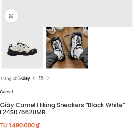
Click to enlarge
Trang chủ
Giày
Camel
Giày Camel Hiking Sneakers “Black White” –
L24S076620MR
Từ
1.490.000
₫