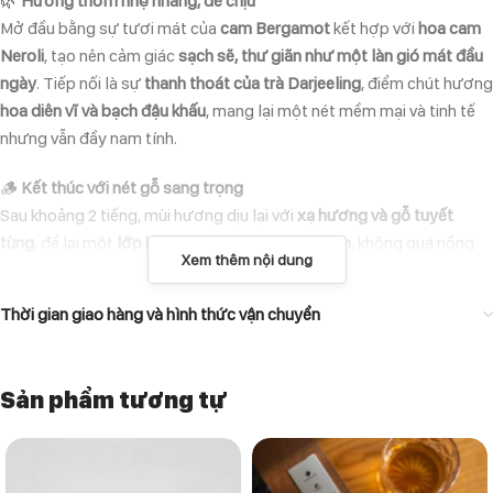
🌿
Hương thơm nhẹ nhàng, dễ chịu
Mở đầu bằng sự tươi mát của
cam Bergamot
kết hợp với
hoa cam
Neroli
, tạo nên cảm giác
sạch sẽ, thư giãn như một làn gió mát đầu
ngày
. Tiếp nối là sự
thanh thoát của trà Darjeeling
, điểm chút hương
hoa diên vĩ và bạch đậu khấu
, mang lại một nét mềm mại và tinh tế
nhưng vẫn đầy nam tính.
🪵
Kết thúc với nét gỗ sang trọng
Sau khoảng 2 tiếng, mùi hương dịu lại với
xạ hương và gỗ tuyết
tùng
, để lại một
lớp hương nhẹ nhàng, thanh lịch
, không quá nồng
Xem thêm nội dung
nhưng vẫn đủ để người khác nhớ đến bạn.
Thời gian giao hàng và hình thức vận chuyển
🕶
Ai nên dùng Bvlgari Pour Homme?
✔
Những quý ông chuộng sự tinh tế, lịch lãm
.
✔
Dân văn phòng cần một mùi hương nhã nhặn, không gắt gỏng
.
Sản phẩm tương tự
✔
Những ai thích nước hoa sạch sẽ, dễ chịu, không quá cầu kỳ
.
⏳
Bám tỏa và độ lưu hương?
✔
Lưu hương:
4-6 tiếng (khá ổn cho một EDT nhẹ nhàng).