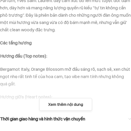
Parfum
, Yves Saint Laurent đẩy cảm xúc đó lên mức tuyệt đối: đậm
hơn, dày hơn và mang năng lượng quyến rũ kiểu “tự tin không cần
phô trương”. Đây là phiên bản dành cho những người đàn ông muốn
một mùi hương vừa sang vừa có độ bám mạnh mẽ, nhưng vẫn giữ
chất clean woody đặc trưng.
Các tầng hương
Hương đầu (Top notes):
Bergamot Italy, Orange Blossom mở đầu sáng rõ, sạch sẽ, xen chút
ngọt nhẹ rất tinh tế của hoa cam, tạo vibe nam tính nhưng không
quá gắt.
Hương giữa (Heart notes):
Xem thêm nội dung
Tunisian Orange Blossom Absolute, Ambrette hoa cam được làm
đậm hơn, mang sắc thái vừa thơm mịn vừa hơi phấn nhẹ, kết hợp
Thời gian giao hàng và hình thức vận chuyển
với ambrette cho cảm giác da thịt quyến rũ và ấm áp.