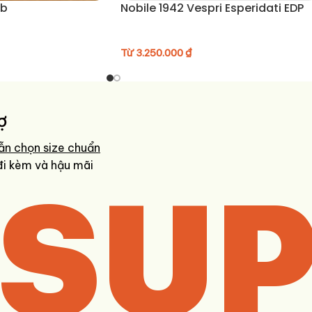
ub
Nobile 1942 Vespri Esperidati EDP
Từ
3.250.000
₫
ợ
ẫn chọn size chuẩn
SUP
đi kèm và hậu mãi