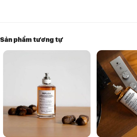
là một giấc mơ cũ kỹ được đóng chai, sẵn sàng mở ra bất cứ khi nào 
🎼 Tone hương: Thanh khiết, hoài niệm, mang hơi thở biển
🍃 Hương đầu: Cam bergamot, lá cam, hồ tiêu
🌸 Hương giữa: Hoa huệ, hoa cam, hoa hồng Thổ Nhĩ Kỳ
Sản phẩm tương tự
🌙 Hương cuối: Xạ hương, diên vĩ, benzoin