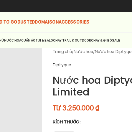
D TO GO
DUSTED
DOMAISON
ACCESSORIES
NỮ
NƯỚC HOA
QUẦN ÁO
TÚI & BALO
CHẠY TRAIL & OUTDOOR
CHẠY & ĐI BỘ
SALE
Trang chủ
Nước hoa
Nước hoa Diptyqu
Diptyque
Nước hoa Dipty
Limited
Từ
3.250.000
₫
KÍCH THƯỚC