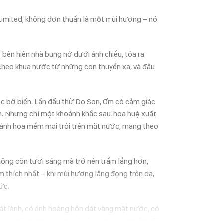
Limited, không đơn thuần là một mùi hương – nó
 bên hiên nhà bung nở dưới ánh chiều, tỏa ra
i chèo khua nước từ những con thuyền xa, và đâu
ọc bờ biển. Lần đầu thử Do Son, Ơm có cảm giác
n. Nhưng chỉ một khoảnh khắc sau, hoa huệ xuất
cánh hoa mềm mại trôi trên mặt nước, mang theo
hông còn tươi sáng mà trở nên trầm lắng hơn,
m thích nhất – khi mùi hương lắng đọng trên da,
ức.
mát lành, có ánh hoàng hôn dát vàng mặt nước, có
trong mùi hương này hay không, nhưng với Ơm, đó