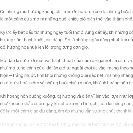
Có những mùi hương không chỉ là nước hoa, mà còn là những bức tra
là một cánh cửa mở ra những buổi chiều gió biển thổi vào thành phố
Ký ức ấy bắt đầu từ những ngày tuổi thơ ở vùng đất ấy, khi những c
hương sắc thanh khiết, dịu dàng. Đó là những ngày nắng nhạt trải d
đó, hương hoa huệ len lỏi trong từng cơn gió.
Mở đầu là sự tươi mát và thanh thoát của cam bergamot, lá cam và
như mở tung cánh cửa, để làn gió từ ngoài khơi ùa vào, mang theo 
hiện – trắng muốt, tinh khôi nhưng không quá sắc nét, mà nhẹ nhà
chút dư vị hoài niệm về những buổi chiều muộn, khi ánh hoàng hôn p
Khi hoàng hôn buông xuống, xạ hương và diên vĩ len vào, tựa như 
như khoảnh khắc cuối ngày, khi phố xá yên tĩnh, chỉ còn lại tiếng s
để lại một cảm giác dịu dàng, ấm áp nhưng vẫn vương chút thanh kh
Do Son không chỉ là một mùi hương, mà còn là một tấm vé trở về qu
những mùa hoa huệ nở rộ, lưu giữ những ký ức đẹp đẽ nhất của tuổi