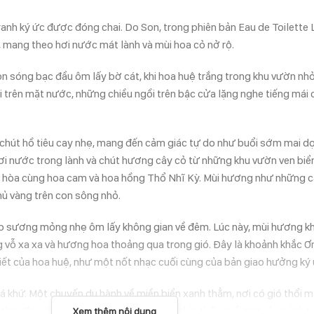
nh ký ức được đóng chai. Do Son, trong phiên bản Eau de Toilette 
, mang theo hơi nước mát lành và mùi hoa cỏ nở rộ.
on sóng bạc đầu ôm lấy bờ cát, khi hoa huệ trắng trong khu vườn nhỏ
ài trên mặt nước, những chiều ngồi trên bậc cửa lặng nghe tiếng má
 chút hồ tiêu cay nhẹ, mang đến cảm giác tự do như buổi sớm mai d
hơi nước trong lành và chút hương cây cỏ từ những khu vườn ven biể
ng hòa cùng hoa cam và hoa hồng Thổ Nhĩ Kỳ. Mùi hương như những 
hủ vàng trên con sông nhỏ.
lớp sương mỏng nhẹ ôm lấy không gian về đêm. Lúc này, mùi hương k
óng vỗ xa xa và hương hoa thoảng qua trong gió. Đây là khoảnh khắc Ơ
iết của hoa huệ, như một nốt nhạc cuối cùng của bản giao hưởng ký 
á khứ. Một chuyến du hành về miền biển xanh thẳm, nơi có gió thổi 
 thơ. Ơm không chắc liệu mọi người có nhìn thấy tuổi thơ của mình 
Xem thêm nội dung