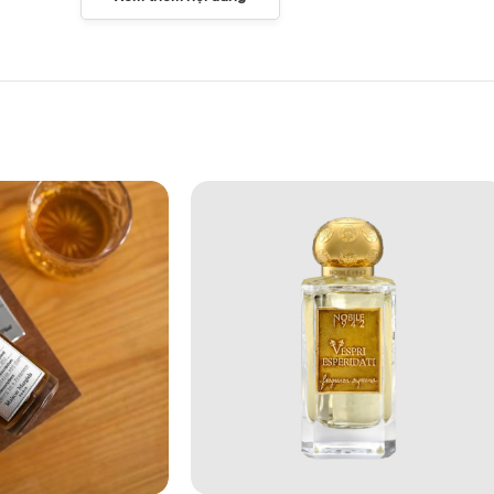
nỗi nhớ gọi về.