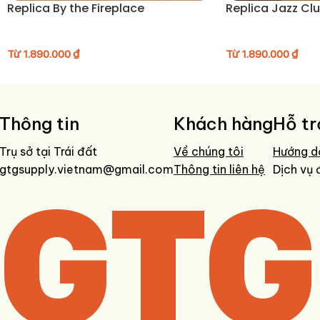
Replica By the Fireplace
Replica Jazz Cl
Từ
1.890.000
₫
Từ
1.890.000
₫
Thông tin
Khách hàng
Hỗ tr
Trụ sở tại Trái đất
Về chúng tôi
Hướng d
gtgsupply.vietnam@gmail.com
GTG
Thông tin liên hệ
Dịch vụ 