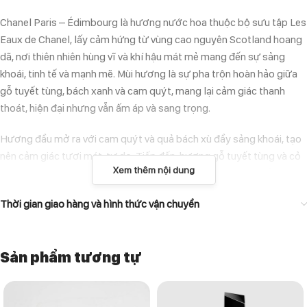
Chanel Paris – Édimbourg là hương nước hoa thuộc bộ sưu tập Les
Eaux de Chanel, lấy cảm hứng từ vùng cao nguyên Scotland hoang
dã, nơi thiên nhiên hùng vĩ và khí hậu mát mẻ mang đến sự sảng
khoái, tinh tế và mạnh mẽ. Mùi hương là sự pha trộn hoàn hảo giữa
gỗ tuyết tùng, bách xanh và cam quýt, mang lại cảm giác thanh
thoát, hiện đại nhưng vẫn ấm áp và sang trọng.
Hương đầu mở ra với cam quýt và quả bách xù đầy sảng khoái, tạo
nên cảm giác tươi mát, tự do. Tiếp đến, hương gỗ tuyết tùng và cỏ
Xem thêm nội dung
hương bài mang lại chiều sâu, sự nam tính và thanh lịch. Cuối cùng,
xạ hương và tiêu đen tạo nên lớp nền trầm ấm, kéo dài sự tinh tế
Thời gian giao hàng và hình thức vận chuyển
trên da suốt cả ngày.
NHÓM MÙI & PHONG CÁCH
Sản phẩm tương tự
Nhóm hương: Gỗ thơm – thảo mộc (Woody Aromatic)
Phong cách: Tươi mát, thanh lịch, sang trọng, nam tính