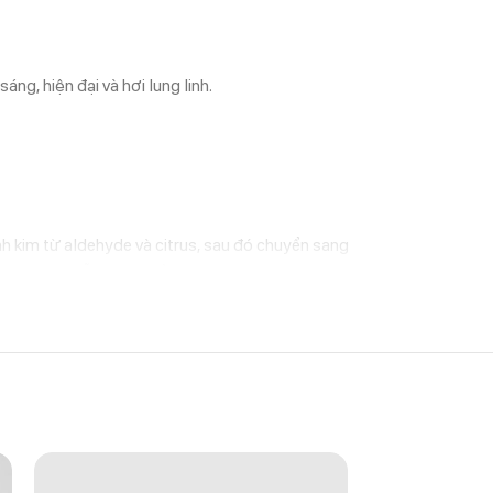
ng, hiện đại và hơi lung linh.
nh kim từ aldehyde và citrus, sau đó chuyển sang
lại dư âm dễ chịu và đầy phong thái.
trọng, hoặc đơn giản là khi bạn muốn cảm thấy