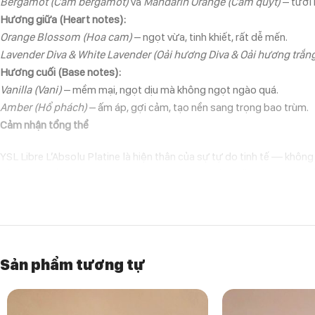
Bergamot (Cam bergamot)
và
Mandarin Orange (Cam quýt)
– tươi 
Hương giữa (Heart notes):
Orange Blossom (Hoa cam)
– ngọt vừa, tinh khiết, rất dễ mến.
Lavender Diva & White Lavender (Oải hương Diva & Oải hương trắn
Hương cuối (Base notes):
Vanilla (Vani)
– mềm mại, ngọt dịu mà không ngọt ngào quá.
Amber (Hổ phách)
– ấm áp, gợi cảm, tạo nền sang trọng bao trùm.
Cảm nhận tổng thể
YSL Libre L’Absolu Platine là hiện thân của sự tự do tinh tế — khô
tầng giữa đầy nữ tính nhưng không ngọt lịm. Đến cuối, lớp vani và 
Hương này lưu lại khá lâu (từ 8–12 giờ) và tỏa vừa đủ—gợi cảm như
mình rất… mình.
Ý kiến từ người dùng
Sản phẩm tương tự
“Một phiên bản Libre tinh tế nhất mà mình từng dùng—m
“Lavender ở đây không gắt, rất hiện đại và dễ spin”