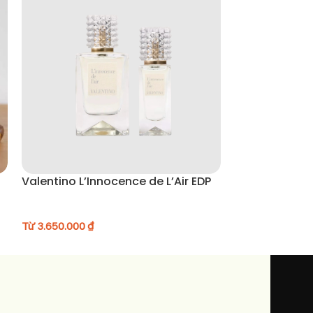
Valentino L’Innocence de L’Air EDP
YSL Libre EDP
Từ
3.650.000
₫
Từ
1.850.000
₫