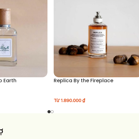
.”
urmand (Hoa trắng, xà phòng, citrus, vani ấm)
 Cam quýt
Oải hương trắng
o Earth
Replica By the Fireplace
Từ
1.890.000
₫
phù hợp tối và những dịp đặc biệt
u, hiện đại nhưng không lạnh lùng
ợ