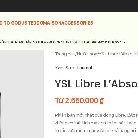
D TO GO
DUSTED
DOMAISON
ACCESSORIES
NỮ
NƯỚC HOA
QUẦN ÁO
TÚI & BALO
CHẠY TRAIL & OUTDOOR
CHẠY & ĐI BỘ
SALE
Trang chủ
Nước hoa
YSL Libre L’Absolu
Yves Saint Laurent
YSL Libre L’Abs
Từ
2.550.000
₫
Phiên bản mới nhất của dòng Libre,
L’Abs
không chỉ nữ tính mà còn thêm nét sang 
muốn vừa mềm mại, vừa có khả năng nổi b