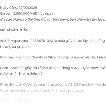
Ngày đăng: 19/03/2026
Giá bán: 3.690.000 VNĐ (tùy size)
Giá sản phẩm có thể thay đổi tùy thời điểm. Sản phẩm tới tận tay bạ
MÔ TẢ SẢN PHẨM
ASICS Hypersync 1203A879-020 là mẫu giày được lấy cảm hứng từ cá
trường xung quanh.
Phối màu Piedmont Grey/Pure Silver tạo nên vẻ ngoài hiện đại, tinh 
Phần upper của giày chịu ảnh hưởng từ dòng ASICS Hyperpower với cá
thể vừa bền bỉ vừa khác biệt.
Phần đế ngoài được lấy cảm hứng từ dòng ASICS Snapdown với thiết 
thoải mái và linh hoạt trong nhiều tình huống sử dụng.
ĐẶC ĐIỂM NỔI BẬT