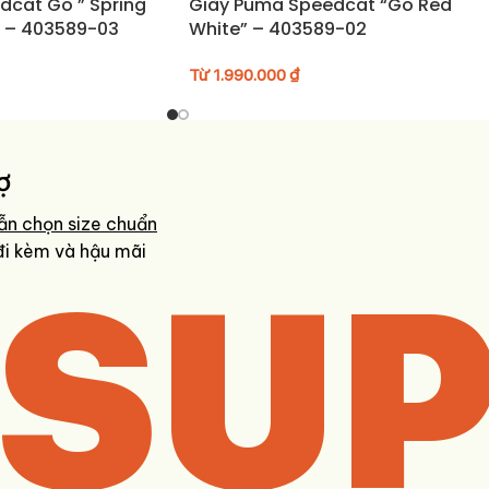
dcat Go ” Spring
Giày Puma Speedcat “Go Red
” – 403589-03
White” – 403589-02
Từ
1.990.000
₫
ợ
ẫn chọn size chuẩn
SUP
đi kèm và hậu mãi