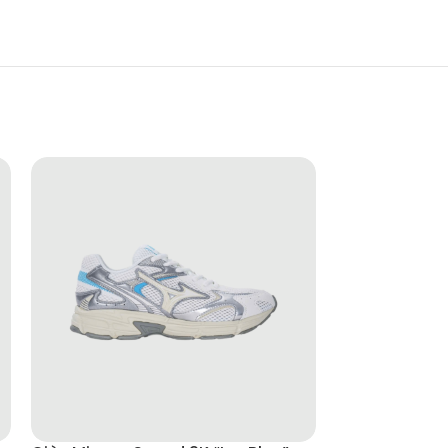
họn phù hợp cho những ai yêu thích cảm giác linh
gọn gàng và cấu trúc đế thấp mang lại trải nghiệm