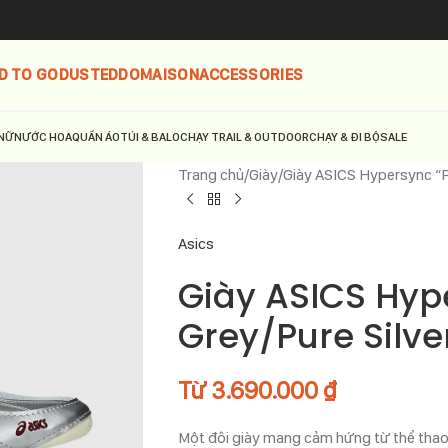
D TO GO
DUSTED
DOMAISON
ACCESSORIES
NỮ
NƯỚC HOA
QUẦN ÁO
TÚI & BALO
CHẠY TRAIL & OUTDOOR
CHẠY & ĐI BỘ
SALE
Trang chủ
Giày
Giày ASICS Hypersync “
Asics
Giày ASICS Hyp
Grey/Pure Silv
Từ
3.690.000
₫
Một đôi giày mang cảm hứng từ thể thao