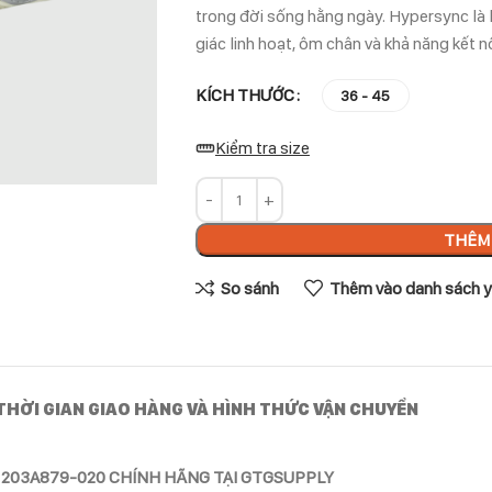
trong đời sống hằng ngày. Hypersync là 
giác linh hoạt, ôm chân và khả năng kết 
KÍCH THƯỚC
36 - 45
Kiểm tra size
THÊM 
So sánh
Thêm vào danh sách y
THỜI GIAN GIAO HÀNG VÀ HÌNH THỨC VẬN CHUYỂN
 1203A879-020 CHÍNH HÃNG TẠI GTGSUPPLY