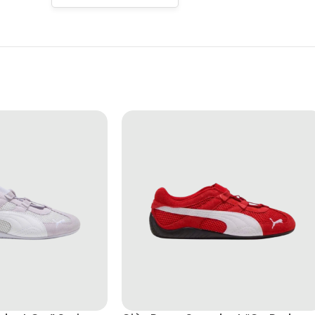
ủ tinh tế để sử dụng trong đời sống hằng ngày. Hypersync là lựa c
n động.
fit, từ phong cách thể thao đến casual. Sự kết hợp giữa form dáng 