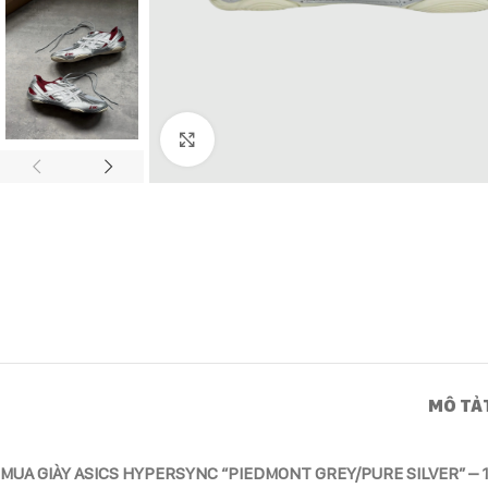
Click to enlarge
MÔ TẢ
MUA GIÀY ASICS HYPERSYNC “PIEDMONT GREY/PURE SILVER” –