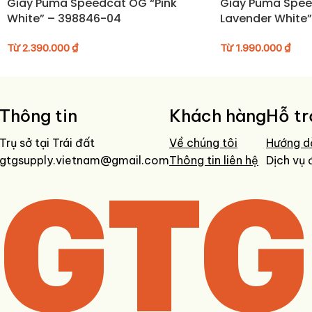
Không giặt máy để giữ form và chất liệu
Giày Puma Speedcat OG “Pink
Giày Puma Spee
White” – 398846-04
Lavender White
Tránh phơi trực tiếp dưới ánh nắng mạnh
Bảo quản nơi khô ráo, thoáng mát
Từ
2.390.000
₫
Từ
1.990.000
₫
Thông tin
Khách hàng
Hỗ tr
Trụ sở tại Trái đất
Về chúng tôi
Hướng d
gtgsupply.vietnam@gmail.com
GTG
Thông tin liên hệ
Dịch vụ 