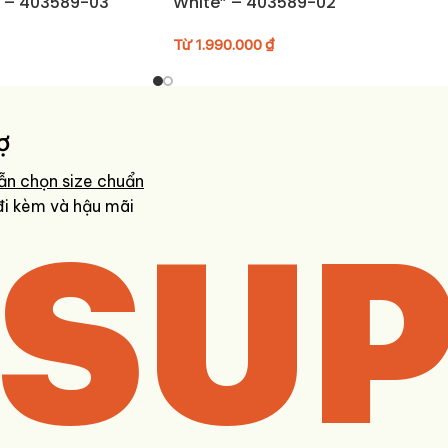
” – 403589-03
White” – 403589-02
Từ
1.990.000
₫
ợ
ẫn chọn size chuẩn
SUP
đi kèm và hậu mãi