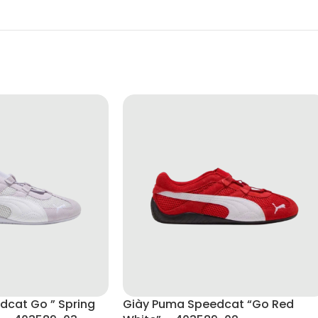
– 1203A497-200
mới bằng phối màu Metallic Silver đầy hiện đại. GEL-KAHANA TR V4 l
hẩm dễ dàng trở thành điểm nhấn trong outfit. Dù kết hợp với quần c
dcat Go ” Spring
Giày Puma Speedcat “Go Red