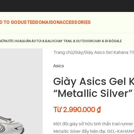
D TO GO
DUSTED
DOMAISON
ACCESSORIES
NỮ
NƯỚC HOA
QUẦN ÁO
TÚI & BALO
CHẠY TRAIL & OUTDOOR
CHẠY & ĐI BỘ
SALE
Trang chủ
Giày
Giày Asics Gel Kahana T
Asics
Giày Asics Gel
“Metallic Silve
Từ
2.990.000
₫
Một đôi giày sở hữu tinh thần trail run
Metallic Silver đầy hiện đại. GEL-KAHAN