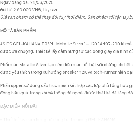
Ngày đăng bài: 24/03/2025
Giá từ: 2.90.000 VNĐ, tùy size.
Giá sản phẩm có thể thay đổi tùy thời điểm. Sản phẩm tới tận tay bạ
MÔ TẢ SẢN PHẨM
ASICS GEL-KAHANA TR V4 “Metallic Silver” – 1203A497-200 là mẫu g
được ưa chuộng. Thiết kế lấy cảm hứng từ các dòng giày địa hình củ
Phối màu Metallic Silver tạo nên diện mạo nổi bật với những chi tiết
được yêu thích trong xu hướng sneaker Y2K và tech-runner hiện đại
Phần upper sử dụng cấu trúc mesh kết hợp các lớp phủ tổng hợp giú
động hiệu quả, trong khi hệ thống đế ngoài được thiết kế để tăng độ
ĐẶC ĐIỂM NỔI BẬT
• Thiết kế lấy cảm hứng từ dòng trail running GEL-KAHANA
• Công nghệ GEL hỗ trợ giảm chấn hiệu quả