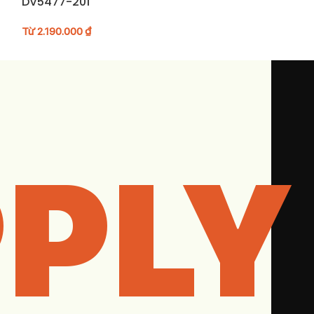
DV5477-201
U2002REC
Từ
2.190.000
₫
Từ
3.290.000
₫
PLY