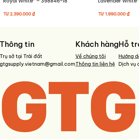
Royal White” – 398846-18
Lavender White
• Bảo quản nơi khô ráo, thoáng khí khi không sử dụng
Từ
2.390.000
₫
Từ
1.990.000
₫
Thông tin
Khách hàng
Hỗ tr
Trụ sở tại Trái đất
Về chúng tôi
Hướng d
gtgsupply.vietnam@gmail.com
GTG
Thông tin liên hệ
Dịch vụ 