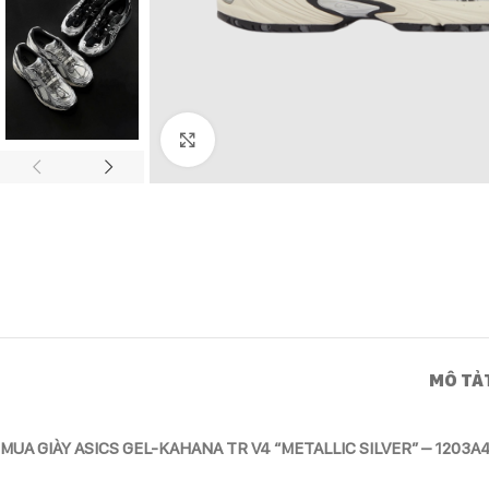
Click to enlarge
MÔ TẢ
MUA GIÀY ASICS GEL-KAHANA TR V4 “METALLIC SILVER” – 1203