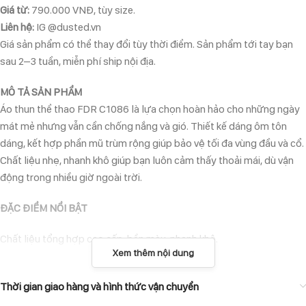
Giá từ:
790.000 VNĐ, tùy size.
Liên hệ:
IG @dusted.vn
Giá sản phẩm có thể thay đổi tùy thời điểm. Sản phẩm tới tay bạn
sau 2–3 tuần, miễn phí ship nội địa.
MÔ TẢ SẢN PHẨM
Áo thun thể thao FDR C1086 là lựa chọn hoàn hảo cho những ngày
mát mẻ nhưng vẫn cần chống nắng và gió. Thiết kế dáng ôm tôn
dáng, kết hợp phần mũ trùm rộng giúp bảo vệ tối đa vùng đầu và cổ.
Chất liệu nhẹ, nhanh khô giúp bạn luôn cảm thấy thoải mái, dù vận
động trong nhiều giờ ngoài trời.
ĐẶC ĐIỂM NỔI BẬT
Chất liệu tổng hợp cao cấp, bền màu, nhanh khô.
Xem thêm nội dung
Form ôm vừa vặn, tôn dáng, vẫn đảm bảo độ co giãn thoải mái.
Mũ trùm rộng kết hợp thiết kế cổ cao, bảo vệ tốt hơn trước nắng và
Thời gian giao hàng và hình thức vận chuyển
gió.