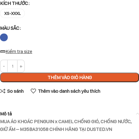
KÍCH THƯỚC
XS-XXXL
MÀU SẮC
Kiểm tra size
THÊM VÀO GIỎ HÀNG
So sánh
Thêm vào danh sách yêu thích
Mô tả
MUA ÁO KHOÁC PENGUIN x CAMEL CHỐNG GIÓ, CHỐNG NƯỚC,
GIỮ ẤM – M35BA31058 CHÍNH HÃNG TẠI DUSTED.VN