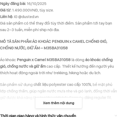
Ngày đăng bài:
16/10/2025
Giá từ:
1.490.000VNĐ, tùy size.
Liên hệ:
IG @dusted.vn
Giá sản phẩm có thể thay đổi tùy thời điểm. Sản phẩm tới tay bạn
sau 2–3 tuần, miễn phí ship nội địa.
MÔ TẢ SẢN PHẨM ÁO KHOÁC PENGUIN x CAMEL CHỐNG GIÓ,
CHỐNG NƯỚC, GIỮ ẤM – M35BA31058
Áo khoác
Penguin x Camel M35BA31058
là dòng
áo khoác chống
gió, chống nước và giữ ấm
cao cấp. Thiết kế hướng đến người yêu
thích hoạt động ngoài trời như trekking, hiking hoặc du lịch.
Sản phẩm sử dụng
chất liệu polyester cao cấp 100%
, bề mặt phủ
lớp chống thấm, giúp ngăn nước mưa nhẹ và gió lạnh, đồng thời vẫn
giữ được khả năng thoáng khí vượt trội. Form áo
dáng regular fit
,
Xem thêm nội dung
có
mũ liền
,
đường may ép keo chống thấm
và
khóa kéo kín gió
–
đảm bảo bảo vệ cơ thể tối đa trong điều kiện thời tiết khắc nghiệt.
Thời gian giao hàng và hình thức vận chuyển