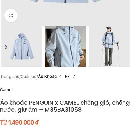
Click to enlarge
Trang chủ
Quần áo
Áo Khoác
Camel
Áo khoác PENGUIN x CAMEL chống gió, chống
nước, giữ ấm – M35BA31058
Từ
1.490.000
₫