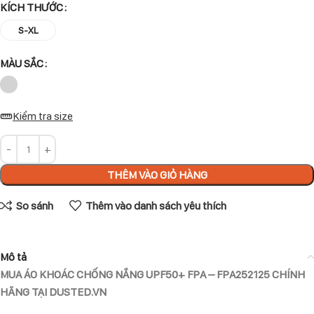
KÍCH THƯỚC
S-XL
MÀU SẮC
Kiểm tra size
THÊM VÀO GIỎ HÀNG
So sánh
Thêm vào danh sách yêu thích
Mô tả
MUA ÁO KHOÁC CHỐNG NẮNG UPF50+ FPA – FPA252125 CHÍNH
HÃNG TẠI DUSTED.VN