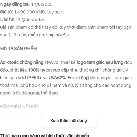
Ngày đăng bài:
14/8/2025
Giá từ:
1.490.000 VNĐ, tùy size.
Liên hệ:
IG @dusted.vn
Giá sản phẩm có thể thay đổi tùy thời điểm. Sản phẩm tới tay bạn
sau 2–3 tuần, miễn phí ship nội địa.
MÔ TẢ SẢN PHẨM
Áo khoác chống nắng FPA
với thiết kế
logo tam giác sau lưng
độc
đáo, chất liệu
100% nylon cao cấp
nhẹ, thoáng khí, chống tia UV
hiệu quả với
UPF50+
và
UVA≤2%
. Form
rộng rãi
mang lại cảm giác
thoải mái, phù hợp cho cả nam và nữ, lý tưởng cho các hoạt động
ngoài trời, dã ngoại, thể thao
.
ĐẶC ĐIỂM NỔI BẬT
Công nghệ chống nắng UPF50+
: Bảo vệ da khỏi 98% tia UV có hại,
Xem thêm nội dung
giúp bạn yên tâm khi ra ngoài.
Chống gió, thoáng khí
Thời gian giao hàng và hình thức vận chuyển
: Giúp bạn thoải mái trong điều kiện thời tiết