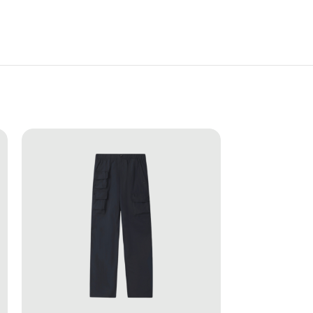
ến du lịch đường dài. Khả năng bảo vệ da mạnh