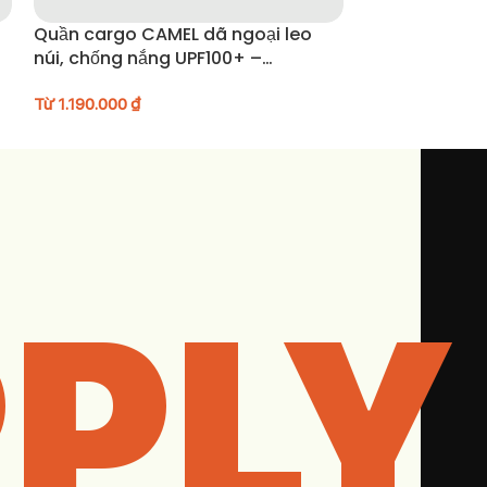
Quần cargo CAMEL dã ngoại leo
Quần đông J
núi, chống nắng UPF100+ –
A15BK05040
Từ
1.190.000
₫
Từ
1.490.000
₫
PLY