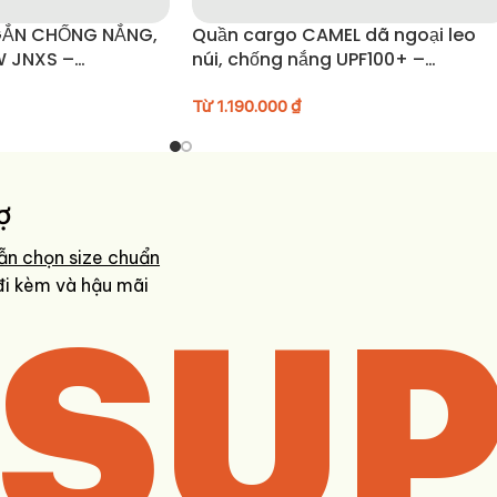
GẮN CHỐNG NẮNG,
Quần cargo CAMEL dã ngoại leo
W JNXS –
núi, chống nắng UPF100+ –
C42
A15BK05040
Từ
1.190.000
₫
ợ
ẫn chọn size chuẩn
SUP
đi kèm và hậu mãi