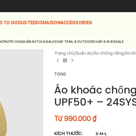
D TO GO
DUSTED
DOMAISON
ACCESSORIES
NỮ
NƯỚC HOA
QUẦN ÁO
TÚI & BALO
CHẠY TRAIL & OUTDOOR
CHẠY & ĐI BỘ
SALE
Trang chủ
Quần áo
Áo chống nắng
Áo k
TGNS
Áo khoác chốn
UPF50+ – 24SY
Từ
990.000
₫
KÍCH THƯỚC
S-M-L