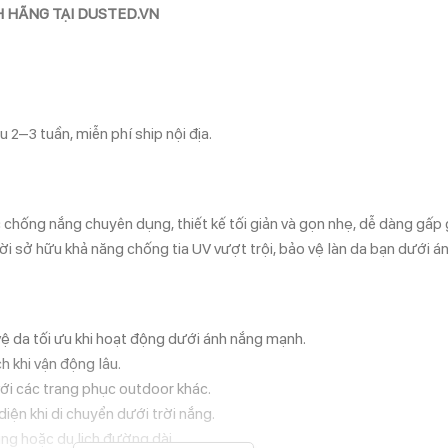
 HÃNG TẠI DUSTED.VN
 2–3 tuần, miễn phí ship nội địa.
ng nắng chuyên dụng, thiết kế tối giản và gọn nhẹ, dễ dàng gấp g
thời sở hữu khả năng chống tia UV vượt trội, bảo vệ làn da bạn dưới á
vệ da tối ưu khi hoạt động dưới ánh nắng mạnh.
h khi vận động lâu.
với các trang phục outdoor khác.
iện khi di chuyển dưới trời nắng.
king hoặc du lịch đường dài.