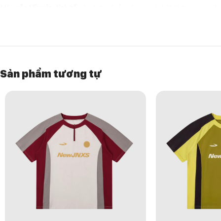
Màu sắc tối giản, tinh tế
, phù hợp nhiều phong cách thời trang outdoo
HƯỚNG DẪN BẢO QUẢN & GIẶT ỦI
Giặt tay hoặc giặt máy ở chế độ nhẹ (delicate/hand wash).
Không dùng thuốc tẩy hoặc chất tẩy rửa mạnh.
Không vắt mạnh hoặc xoắn áo khi giặt tay.
Sản phẩm tương tự
Phơi nơi thoáng mát, tránh ánh nắng trực tiếp, không sấy khô bằng 
Bảo quản nơi khô ráo, thoáng mát để tránh ẩm mốc.
KẾT LUẬN
Áo khoác chống nắng TGNS UPF50+ là lựa chọn hoàn hảo cho những ai
mẽ, chất liệu nhẹ nhàng và thoải mái, mang lại cảm giác tự do và an t
CHI TIẾT PHÁT HÀNH SẢN PHẨM
Mã áo: 24SYSS060
Chất liệu:
100% nylon
Kiểu dáng:
Rộng rãi, dáng regular
Giới tính:
Nam, nữ (unisex)