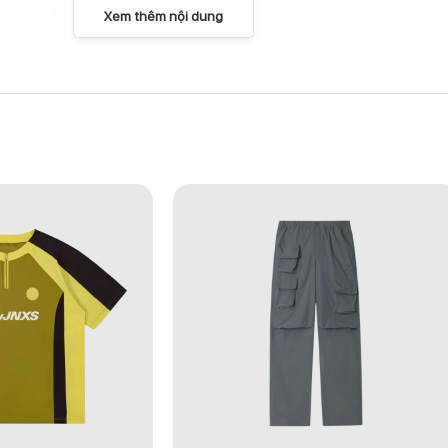
r hiện đại..
Xem thêm nội dung
máy sấy.
 yêu thích hoạt động ngoài trời, từ trekking, hiking đến các chuy
oàn khi chinh phục thiên nhiên.