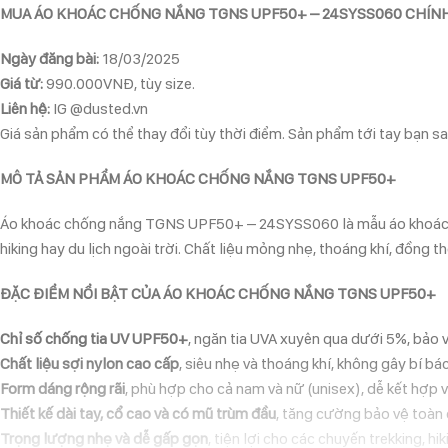
MUA ÁO KHOÁC CHỐNG NẮNG TGNS UPF50+ – 24SYSS060 CHÍNH
Ngày đăng bài:
18/03/2025
Giá từ:
990.000VNĐ, tùy size.
Liên hệ:
IG @dusted.vn
Giá sản phẩm có thể thay đổi tùy thời điểm. Sản phẩm tới tay bạn sau
MÔ TẢ SẢN PHẨM ÁO KHOÁC CHỐNG NẮNG TGNS UPF50+
Áo khoác chống nắng TGNS UPF50+ – 24SYSS060 là mẫu áo khoác chố
hiking hay du lịch ngoài trời. Chất liệu mỏng nhẹ, thoáng khí, đồng 
ĐẶC ĐIỂM NỔI BẬT CỦA ÁO KHOÁC CHỐNG NẮNG TGNS UPF50+
Chỉ số chống tia UV UPF50+
, ngăn tia UVA xuyên qua dưới 5%, bảo 
Chất liệu sợi nylon cao cấp
, siêu nhẹ và thoáng khí, không gây bí bác
Form dáng rộng rãi
, phù hợp cho cả nam và nữ (unisex), dễ kết hợp 
Thiết kế dài tay, cổ cao và có mũ trùm đầu
, tăng cường bảo vệ toàn d
Trọng lượng nhẹ và dễ gấp gọn
, tiện lợi cho các chuyến trekking, hi