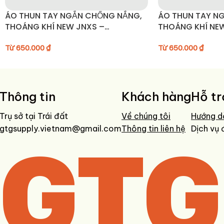
Chống tia UV:
UPF50+ | UVA xuyên qua <5%
ÁO THUN TAY NGẮN CHỐNG NẮNG,
ÁO THUN TAY N
Ngày phát hành:
Tháng 03/2024
THOÁNG KHÍ NEW JNXS –
THOÁNG KHÍ NE
JN52C41/JN52C42
JN52C41/JN52
Từ
650.000
₫
Từ
650.000
₫
Thông tin
Khách hàng
Hỗ tr
Trụ sở tại Trái đất
Về chúng tôi
Hướng d
gtgsupply.vietnam@gmail.com
GTG
Thông tin liên hệ
Dịch vụ 