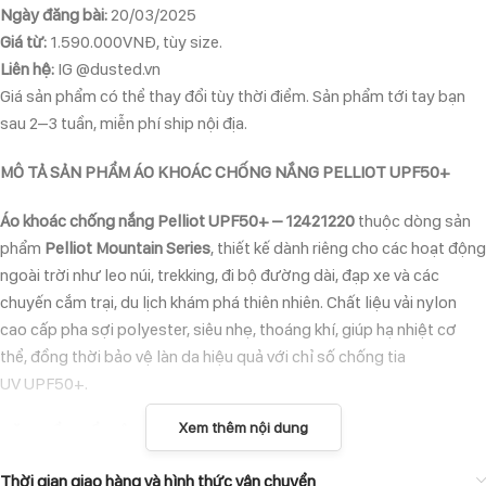
Ngày đăng bài:
20/03/2025
Giá từ:
1.590.000VNĐ, tùy size.
Liên hệ:
IG @dusted.vn
Giá sản phẩm có thể thay đổi tùy thời điểm. Sản phẩm tới tay bạn
sau 2–3 tuần, miễn phí ship nội địa.
MÔ TẢ SẢN PHẨM ÁO KHOÁC CHỐNG NẮNG PELLIOT UPF50+
Áo khoác chống nắng Pelliot UPF50+ – 12421220
thuộc dòng sản
phẩm
Pelliot Mountain Series
, thiết kế dành riêng cho các hoạt động
ngoài trời như leo núi, trekking, đi bộ đường dài, đạp xe và các
chuyến cắm trại, du lịch khám phá thiên nhiên. Chất liệu vải nylon
cao cấp pha sợi polyester, siêu nhẹ, thoáng khí, giúp hạ nhiệt cơ
thể, đồng thời bảo vệ làn da hiệu quả với chỉ số chống tia
UV UPF50+.
Xem thêm nội dung
ĐẶC ĐIỂM NỔI BẬT CỦA ÁO KHOÁC CHỐNG NẮNG PELLIOT
UPF50+
Thời gian giao hàng và hình thức vận chuyển