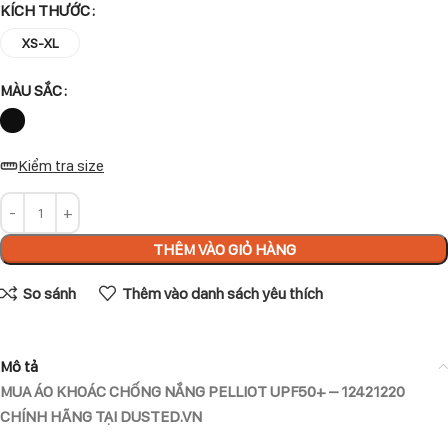
KÍCH THƯỚC
XS-XL
MÀU SẮC
Kiểm tra size
THÊM VÀO GIỎ HÀNG
So sánh
Thêm vào danh sách yêu thích
Mô tả
MUA ÁO KHOÁC CHỐNG NẮNG PELLIOT UPF50+ – 12421220
CHÍNH HÃNG TẠI DUSTED.VN