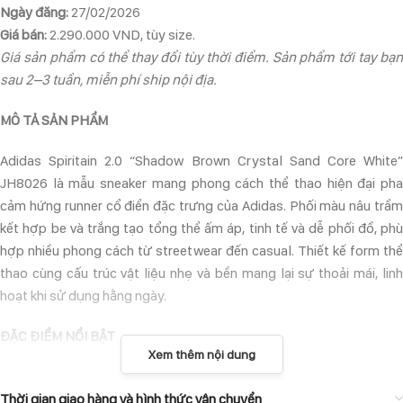
Ngày đăng:
27/02/2026
Giá bán:
2.290.000 VND, tùy size.
Giá sản phẩm có thể thay đổi tùy thời điểm. Sản phẩm tới tay bạn
sau 2–3 tuần, miễn phí ship nội địa.
MÔ TẢ SẢN PHẨM
Adidas Spiritain 2.0 “Shadow Brown Crystal Sand Core White”
JH8026 là mẫu sneaker mang phong cách thể thao hiện đại pha
cảm hứng runner cổ điển đặc trưng của Adidas. Phối màu nâu trầm
kết hợp be và trắng tạo tổng thể ấm áp, tinh tế và dễ phối đồ, phù
hợp nhiều phong cách từ streetwear đến casual. Thiết kế form thể
thao cùng cấu trúc vật liệu nhẹ và bền mang lại sự thoải mái, linh
hoạt khi sử dụng hằng ngày.
ĐẶC ĐIỂM NỔI BẬT
Xem thêm nội dung
• Upper mesh kết hợp synthetic tăng độ bền và thoáng khí.
• Đế giữa êm ái hỗ trợ hấp thụ lực khi di chuyển.
Thời gian giao hàng và hình thức vận chuyển