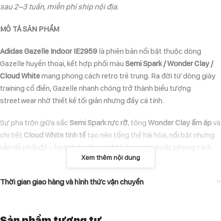
sau 2–3 tuần, miễn phí ship nội địa.
MÔ TẢ SẢN PHẨM
Adidas Gazelle Indoor IE2959
là phiên bản nổi bật thuộc dòng
Gazelle huyền thoại, kết hợp phối màu
Semi Spark / Wonder Clay /
Cloud White
mang phong cách retro trẻ trung. Ra đời từ dòng giày
training cổ điển, Gazelle nhanh chóng trở thành biểu tượng
streetwear nhờ thiết kế tối giản nhưng đầy cá tính.
Sự pha trộn giữa sắc
Semi Spark rực rỡ
, tông
Wonder Clay ấm áp
và
chi tiết
Cloud White tinh tế
tạo nên tổng thể hài hòa, nổi bật nhưng
vẫn dễ phối đồ – hoàn hảo cho outfit hằng ngày hoặc phong cách
Xem thêm nội dung
thời trang cá tính.
ĐẶC ĐIỂM NỔI BẬT
Thời gian giao hàng và hình thức vận chuyển
Upper da lộn suede cao cấp
mềm mại, bền và lên màu đẹp.
Phối màu multi-tone độc đáo
tạo điểm nhấn thời trang nổi bật.
Sản phẩm tương tự