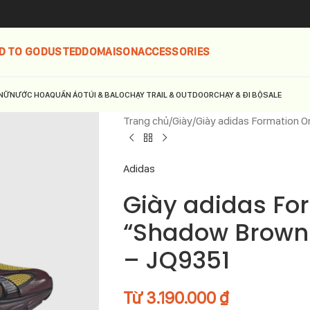
D TO GO
DUSTED
DOMAISON
ACCESSORIES
NỮ
NƯỚC HOA
QUẦN ÁO
TÚI & BALO
CHẠY TRAIL & OUTDOOR
CHẠY & ĐI BỘ
SALE
Trang chủ
Giày
Giày adidas Formation 
Adidas
Giày adidas Fo
“Shadow Brown/
– JQ9351
Từ
3.190.000
₫