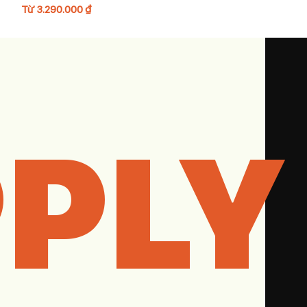
Từ
3.290.000
₫
Từ
2.690.000
₫
PLY