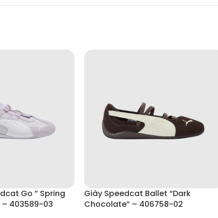
ile và tinh tế. Formation One “Shadow Brown / Collegiate Green” dễ p
 lại sự đầm ấm, phong cách mà không kém phần thời thượng.
dụng.
dcat Go ” Spring
Giày Speedcat Ballet “Dark
” – 403589-03
Chocolate” – 406758-02