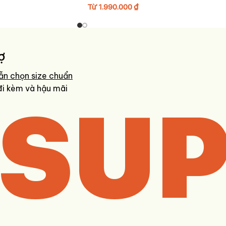
Từ
1.990.000
₫
ợ
ẫn chọn size chuẩn
SUP
đi kèm và hậu mãi