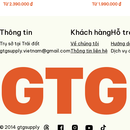
Từ
2.390.000
₫
Từ
1.990.000
₫
Thông tin
Khách hàng
Hỗ tr
Trụ sở tại Trái đất
Về chúng tôi
Hướng d
gtgsupply.vietnam@gmail.com
GTG
Thông tin liên hệ
Dịch vụ 
© 2014 gtgsupply