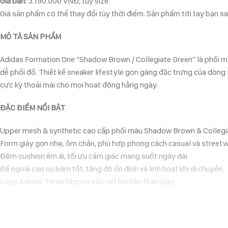
Giá bán:
3.190.000 VNĐ, tùy size.
Giá sản phẩm có thể thay đổi tùy thời điểm. Sản phẩm tới tay bạn sau
MÔ TẢ SẢN PHẨM
Adidas Formation One “Shadow Brown / Collegiate Green” là phối mà
dễ phối đồ. Thiết kế sneaker lifestyle gọn gàng đặc trưng của dòng
cực kỳ thoải mái cho mọi hoạt động hằng ngày.
ĐẶC ĐIỂM NỔI BẬT
Upper mesh & synthetic cao cấp phối màu Shadow Brown & Collegiat
Form giày gọn nhẹ, ôm chân, phù hợp phong cách casual và streetw
Đệm cushion êm ái, tối ưu cảm giác mang suốt ngày dài.
Đế ngoài cao su bám tốt, tăng độ ổn định và linh hoạt khi di chuyển.
Logo Adidas Three Stripes sắc nét hai bên thân giày.
Phối màu trung tính earthy dễ phối cùng outfit đa phong cách.
LÝ DO NÊN CHỌN ADIDAS FORMATION ONE “SHADOW BROWN / C