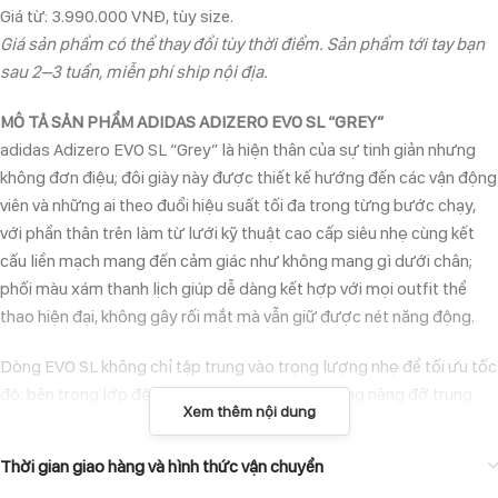
Giá từ: 3.990.000 VNĐ, tùy size.
Giá sản phẩm có thể thay đổi tùy thời điểm. Sản phẩm tới tay bạn
sau 2–3 tuần, miễn phí ship nội địa.
MÔ TẢ SẢN PHẨM ADIDAS ADIZERO EVO SL “GREY”
adidas Adizero EVO SL “Grey” là hiện thân của sự tinh giản nhưng
không đơn điệu; đôi giày này được thiết kế hướng đến các vận động
viên và những ai theo đuổi hiệu suất tối đa trong từng bước chạy,
với phần thân trên làm từ lưới kỹ thuật cao cấp siêu nhẹ cùng kết
cấu liền mạch mang đến cảm giác như không mang gì dưới chân;
phối màu xám thanh lịch giúp dễ dàng kết hợp với mọi outfit thể
thao hiện đại, không gây rối mắt mà vẫn giữ được nét năng động.
Dòng EVO SL không chỉ tập trung vào trọng lượng nhẹ để tối ưu tốc
độ; bên trong lớp đệm Lightstrike Pro là hệ thống nâng đỡ trung
Xem thêm nội dung
bàn chân giúp kiểm soát độ ổn định mà vẫn giữ được sự nhạy bén
cần thiết cho các pha bứt tốc; cảm giác hồi lực được truyền tải trọn
Thời gian giao hàng và hình thức vận chuyển
vẹn qua từng lớp đệm phức hợp, từ đó hỗ trợ người dùng duy trì