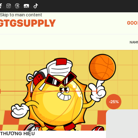
Skip to navigation
Skip to main content
GOO
NAM
GIÁ
Trang chủ
Sản 
-25%
Giá:
1.590.000 ₫
—
7.990.000 ₫
LỌC
THƯƠNG HIỆU