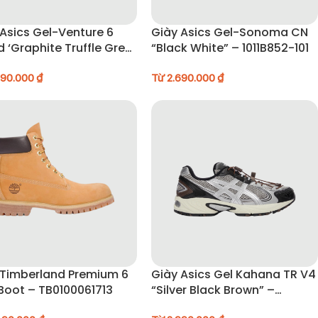
Asics Gel-Venture 6
Giày Asics Gel-Sonoma CN
d ‘Graphite Truffle Grey’
“Black White” – 1011B852-101
03A474-020
990.000
₫
Từ
2.690.000
₫
 Timberland Premium 6
Giày Asics Gel Kahana TR V4
Boot – TB0100061713
“Silver Black Brown” –
1203A716-020