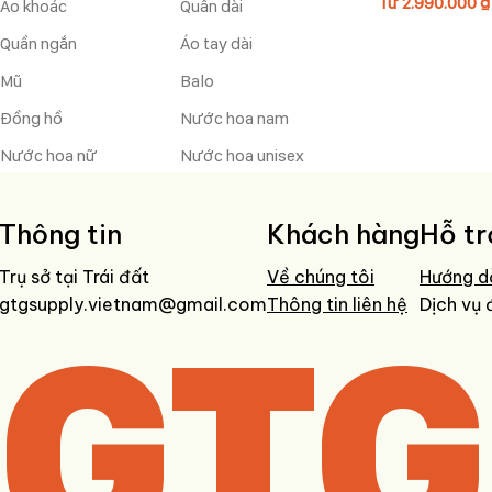
Từ
2.990.000
₫
Áo khoác
Quần dài
Quần ngắn
Áo tay dài
Mũ
Balo
Đồng hồ
Nước hoa nam
Nước hoa nữ
Nước hoa unisex
Thông tin
Khách hàng
Hỗ tr
Trụ sở tại Trái đất
Về chúng tôi
Hướng d
gtgsupply.vietnam@gmail.com
GTG
Thông tin liên hệ
Dịch vụ 