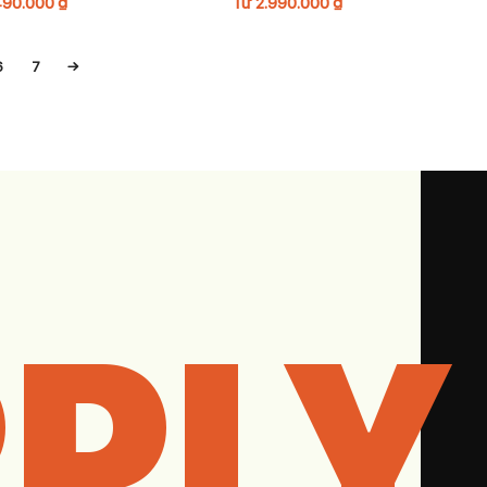
490.000
₫
Từ
2.990.000
₫
6
7
→
PLY