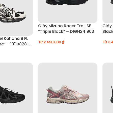
Giày Mizuno Racer Trail SE
Giày 
“Triple Black” – D1GH241903
Blac
el Kahana 8 FL
Từ
2.490.000
₫
Từ
3.
te” – 1011B828-