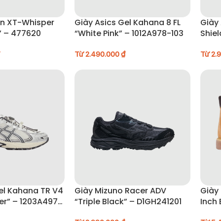
n XT-Whisper
Giày Asics Gel Kahana 8 FL
Giày 
k” – 477620
“White Pink” – 1012A978-103
Shiel
– 12
Từ
2.490.000
₫
Từ
2.
el Kahana TR V4
Giày Mizuno Racer ADV
Giày
ver” – 1203A497-
“Triple Black” – D1GH241201
Inch 