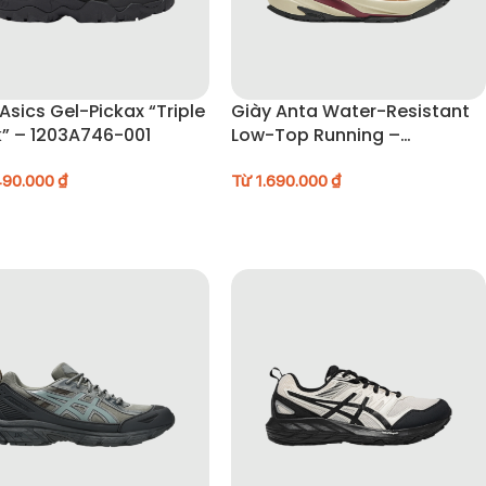
Asics Gel-Pickax “Triple
Giày Anta Water-Resistant
k” – 1203A746-001
Low-Top Running –
922435503-3
490.000
₫
Từ
1.690.000
₫