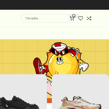
Hiển thị
9
12
18
24