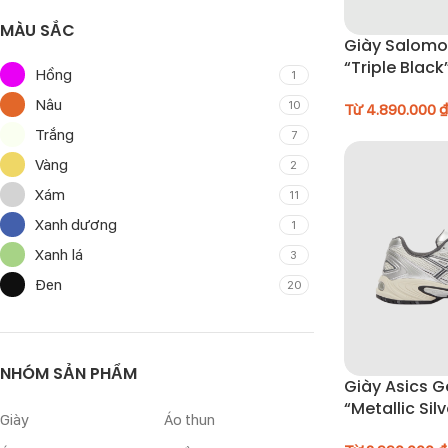
MÀU SẮC
Giày Salomo
“Triple Blac
Hồng
1
Nâu
10
Từ
4.890.000
₫
Trắng
7
Vàng
2
Xám
11
Xanh dương
1
Xanh lá
3
Đen
20
NHÓM SẢN PHẨM
Giày Asics G
“Metallic Sil
Giày
Áo thun
200