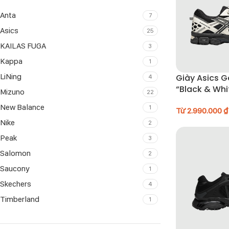
Anta
7
Asics
25
KAILAS FUGA
3
Kappa
1
LiNing
Giày Asics G
4
“Black & Whi
Mizuno
22
001
New Balance
1
Từ
2.990.000
₫
Nike
2
Peak
3
Salomon
2
Saucony
1
Skechers
4
Timberland
1