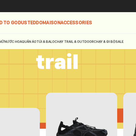
D TO GO
DUSTED
DOMAISON
ACCESSORIES
NỮ
NƯỚC HOA
QUẦN ÁO
TÚI & BALO
CHẠY TRAIL & OUTDOOR
CHẠY & ĐI BỘ
SALE
trail
phẩm được gắn thẻ “trail”