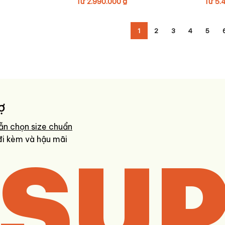
Từ
2.990.000
₫
Từ
5.
1
2
3
4
5
ợ
ẫn chọn size chuẩn
SUP
đi kèm và hậu mãi