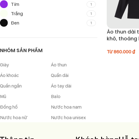
Tím
1
Trắng
1
Đen
1
Áo thun dài
khô, thoáng 
24SACT005
NHÓM SẢN PHẨM
Từ
860.000
₫
Giày
Áo thun
Áo khoác
Quần dài
Quần ngắn
Áo tay dài
Mũ
Balo
Đồng hồ
Nước hoa nam
Nước hoa nữ
Nước hoa unisex