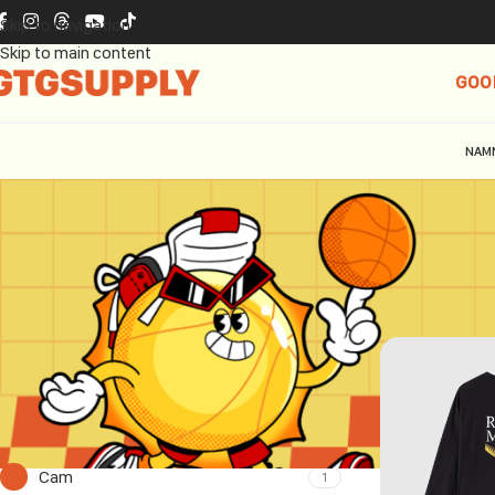
Skip to navigation
Skip to main content
GOO
NAM
THƯƠNG HIỆU
Trang chủ
STA
STAW
4
MÀU SẮC
Cam
1