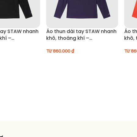
 tay STAW nhanh
Áo thun dài tay STAW nhanh
Áo t
khí –
khô, thoáng khí –
khô, 
24SACT005
24SA
Từ
860.000
₫
Từ
86