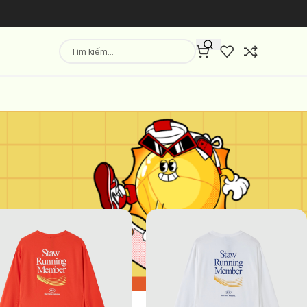
Hiển thị
9
12
18
24