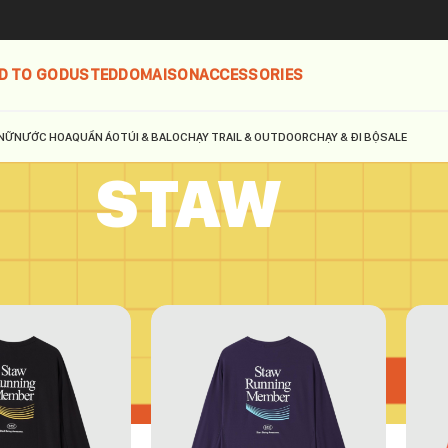
D TO GO
DUSTED
DOMAISON
ACCESSORIES
NỮ
NƯỚC HOA
QUẦN ÁO
TÚI & BALO
CHẠY TRAIL & OUTDOOR
CHẠY & ĐI BỘ
SALE
STAW
W