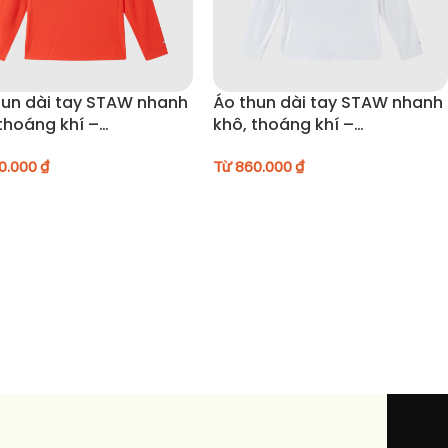
hun dài tay STAW nhanh
Áo thun dài tay STAW nhanh
thoáng khí –
khô, thoáng khí –
CT005
24SACT005
0.000
₫
Từ
860.000
₫