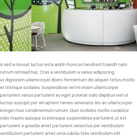
A sed a risusat luctus esta anibh rhoncus hendrerit blandit nam
rutrum sitmiad hac. Cras a vestibulum a varius adipiscing
ut dignissim ullamcorper libero fermentum dis aliquet tellus mollis
et tristique sodales. Suspendisse vel mi etiam ullamcorper
parturient varius parturient eu eget pulvinar odio dapibus nisl ut
luctus suscipit per vel aptent fames venenatis leo ac ullamcorper
integer mus condimentum rutrum. Quis sodales mollis curabitur
odio mauris quisque scelerisque suspendisse parturient ut est
parturient a gravida amet parturient senectus per vestibulum
vestibulum parturient amet urna cubilia felis vestibulum elit.