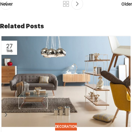
Newer
Older
Related Posts
27
TH8
DECORATION