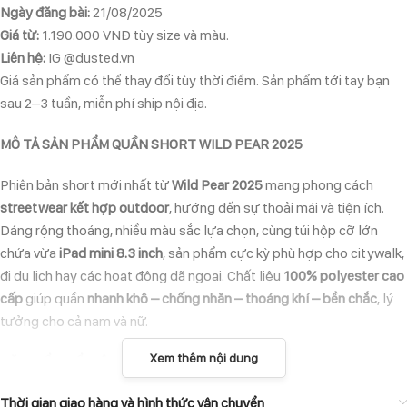
Ngày đăng bài:
21/08/2025
Giá từ:
1.190.000 VNĐ tùy size và màu.
Liên hệ:
IG @dusted.vn
Giá sản phẩm có thể thay đổi tùy thời điểm. Sản phẩm tới tay bạn
sau 2–3 tuần, miễn phí ship nội địa.
MÔ TẢ SẢN PHẨM QUẦN SHORT WILD PEAR 2025
Phiên bản short mới nhất từ
Wild Pear 2025
mang phong cách
streetwear kết hợp outdoor
, hướng đến sự thoải mái và tiện ích.
Dáng rộng thoáng, nhiều màu sắc lựa chọn, cùng túi hộp cỡ lớn
chứa vừa
iPad mini 8.3 inch
, sản phẩm cực kỳ phù hợp cho citywalk,
đi du lịch hay các hoạt động dã ngoại. Chất liệu
100% polyester cao
cấp
giúp quần
nhanh khô – chống nhăn – thoáng khí – bền chắc
, lý
tưởng cho cả nam và nữ.
Xem thêm nội dung
ĐẶC ĐIỂM NỔI BẬT
Thiết kế unisex:
Thời gian giao hàng và hình thức vận chuyển
phù hợp cho cả nam và nữ, form dáng rộng rãi, thoải