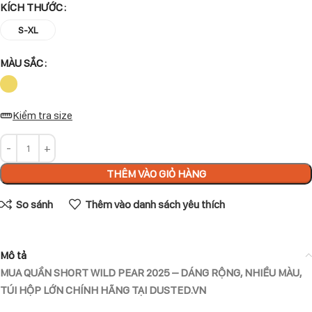
KÍCH THƯỚC
S-XL
MÀU SẮC
Kiểm tra size
THÊM VÀO GIỎ HÀNG
So sánh
Thêm vào danh sách yêu thích
Mô tả
MUA QUẦN SHORT WILD PEAR 2025 – DÁNG RỘNG, NHIỀU MÀU,
TÚI HỘP LỚN CHÍNH HÃNG TẠI DUSTED.VN