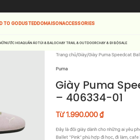
D TO GO
DUSTED
DOMAISON
ACCESSORIES
NỮ
NƯỚC HOA
QUẦN ÁO
TÚI & BALO
CHẠY TRAIL & OUTDOOR
CHẠY & ĐI BỘ
SALE
Trang chủ
Giày
Giày Puma Speedcat Bal
Puma
Giày Puma Speed
– 406334-01
Từ
1.990.000
₫
Đây là đôi giày dành cho những ai yêu pho
Ballet “Pink” phù hợp đi học, đi làm, caf