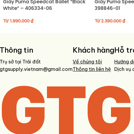
Giày Puma Speedcat Ballet “Black
Giày Puma Spee
White” – 406334-06
398846-01
Từ
1.990.000
₫
Từ
2.390.000
₫
Thông tin
Khách hàng
Hỗ tr
Trụ sở tại Trái đất
Về chúng tôi
Hướng d
gtgsupply.vietnam@gmail.com
GTG
Thông tin liên hệ
Dịch vụ 