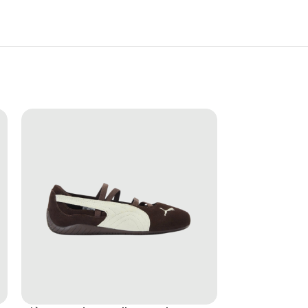
c dạo phố, đặc biệt đẹp khi phối cùng váy, chân