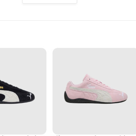
à thời trang. Speedcat Ballet “Pink” phù hợp đi học, đi làm, cafe hoặ
để tạo điểm nhấn nhẹ nhàng nhưng vẫn rất có gu.