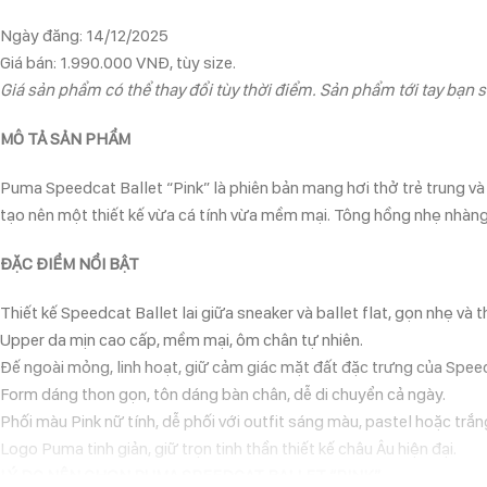
Ngày đăng: 14/12/2025
Giá bán: 1.990.000 VNĐ, tùy size.
Giá sản phẩm có thể thay đổi tùy thời điểm. Sản phẩm tới tay bạn s
MÔ TẢ SẢN PHẨM
Puma Speedcat Ballet “Pink” là phiên bản mang hơi thở trẻ trung v
tạo nên một thiết kế vừa cá tính vừa mềm mại. Tông hồng nhẹ nhàng g
ĐẶC ĐIỂM NỔI BẬT
Thiết kế Speedcat Ballet lai giữa sneaker và ballet flat, gọn nhẹ và t
Upper da mịn cao cấp, mềm mại, ôm chân tự nhiên.
Đế ngoài mỏng, linh hoạt, giữ cảm giác mặt đất đặc trưng của Spee
Form dáng thon gọn, tôn dáng bàn chân, dễ di chuyển cả ngày.
Phối màu Pink nữ tính, dễ phối với outfit sáng màu, pastel hoặc trắn
Logo Puma tinh giản, giữ trọn tinh thần thiết kế châu Âu hiện đại.
LÝ DO NÊN CHỌN PUMA SPEEDCAT BALLET “PINK”