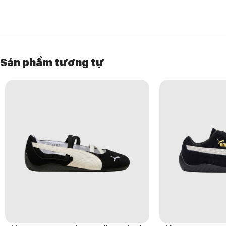
Đây là đôi giày dành cho những ai yêu phong cách nữ tính, tối giản v
váy, quần ống suông hoặc outfit tone sáng. Một lựa chọn hoàn hảo 
HƯỚNG DẪN BẢO QUẢN GIÀY
Sản phẩm tương tự
Lau sạch bằng khăn mềm hơi ẩm sau khi sử dụng.
Không giặt máy, tránh ngâm nước lâu.
Hạn chế phơi nắng trực tiếp để giữ màu hồng bền đẹp.
Bảo quản nơi khô ráo, dùng túi hút ẩm khi không sử dụng.