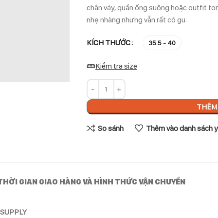
chân váy, quần ống suông hoặc outfit to
nhẹ nhàng nhưng vẫn rất có gu.
KÍCH THƯỚC
35.5 - 40
Kiểm tra size
THÊM 
So sánh
Thêm vào danh sách y
THỜI GIAN GIAO HÀNG VÀ HÌNH THỨC VẬN CHUYỂN
GSUPPLY