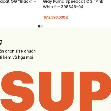
dcat OG “Black” –
Giày Puma Speedcat OG “Pink
White” – 398846-04
Từ
2.390.000
₫
ợ
ẫn chọn size chuẩn
SUP
đi kèm và hậu mãi