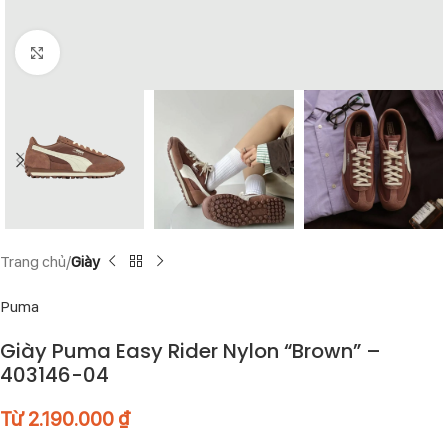
Click to enlarge
Trang chủ
Giày
Puma
Giày Puma Easy Rider Nylon “Brown” –
403146-04
Từ
2.190.000
₫