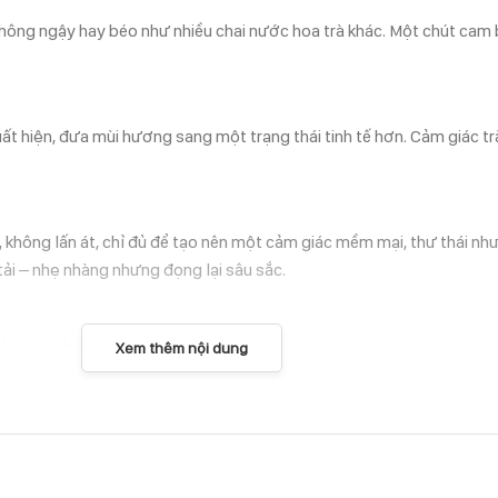
không ngậy hay béo như nhiều chai nước hoa trà khác. Một chút cam 
t hiện, đưa mùi hương sang một trạng thái tinh tế hơn. Cảm giác t
 không lấn át, chỉ đủ để tạo nên một cảm giác mềm mại, thư thái nh
ải – nhẹ nhàng nhưng đọng lại sâu sắc.
c hay quá béo.
Xem thêm nội dung
ng lại trải nghiệm mượt mà, dễ chịu.
thanh lịch nhưng không nhạt nhòa.
 yên tĩnh hoặc những lúc bạn cần một mùi hương để tìm lại sự cân 