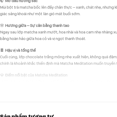
🍃
Mở đầu hương sắc
Mùi bột trà matcha bốc lên đầy chân thực – xanh, chát nhẹ, nhưng 
giác sảng khoái như một làn gió mát buổi sớm.
🌸
Hương giữa – Sự cân bằng thanh tao
Ngay sau lớp matcha xanh mướt, hoa nhài và hoa cam nhẹ nhàng xuấ
bằng hoàn hảo giữa hoa cỏ và vị ngọt thanh thoát.
🍫
Hậu vị và tổng thể
Cuối cùng, lớp chocolate trắng mỏng nhẹ xuất hiện, không quá đậm,
chính là khoảnh khắc thiền định mà Matcha Meditation muốn truyền t
💎
Điểm nổi bật của Matcha Meditation
✔ Mùi trà xanh thật nhất trong thế giới nước hoa, không bị syntheti
✔ Biến chuyển tinh tế từ matcha sang hoa cỏ và chocolate trắng, ma
✔ Một lựa chọn tuyệt vời cho những ai thích mùi hương nhẹ nhàng, 
🌿
Khi nào nên dùng?
Matcha Meditation phù hợp cho những ngày xuân hè, những buổi sáng
Sản phẩm tương tự