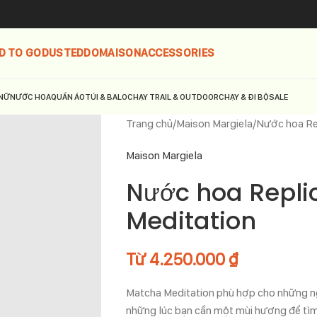
D TO GO
DUSTED
DOMAISON
ACCESSORIES
NỮ
NƯỚC HOA
QUẦN ÁO
TÚI & BALO
CHẠY TRAIL & OUTDOOR
CHẠY & ĐI BỘ
SALE
Trang chủ
Maison Margiela
Nước hoa Re
Maison Margiela
Nước hoa Repli
Meditation
Từ
4.250.000
₫
Matcha Meditation phù hợp cho những ng
những lúc bạn cần một mùi hương để tìm 