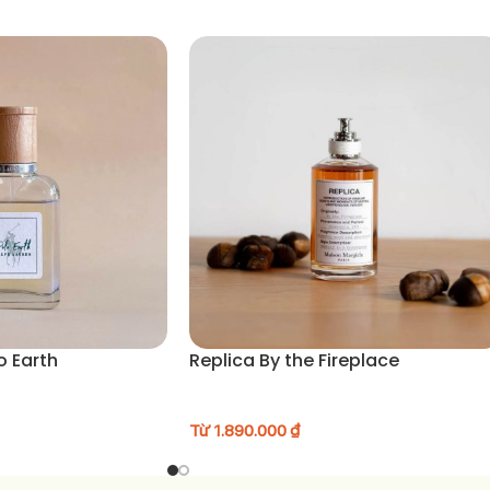
y chắc chắn là chai nước hoa bạn không nên bỏ qua.
o Earth
Replica By the Fireplace
Từ
1.890.000
₫