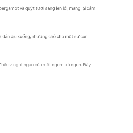
bergamot và quýt tươi sáng len lỏi, mang lại cảm
rà dần dịu xuống, nhường chỗ cho một sự cân
ư hậu vị ngọt ngào của một ngụm trà ngon. Đây
bằng trong tâm trí. Nếu bạn yêu thích trà xanh