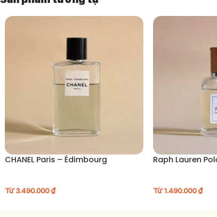
và đang tìm một mùi hương có chiều sâu nhưng vẫn thanh thoát, đâ
CHANEL Paris – Édimbourg
Raph Lauren Pol
Từ
3.490.000
₫
Từ
1.490.000
₫