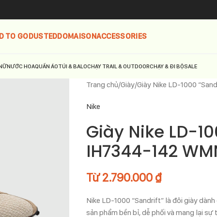
D TO GO
DUSTED
DOMAISON
ACCESSORIES
NỮ
NƯỚC HOA
QUẦN ÁO
TÚI & BALO
CHẠY TRAIL & OUTDOOR
CHẠY & ĐI BỘ
SALE
Trang chủ
Giày
Giày Nike LD-1000 “San
Nike
Giày Nike LD-10
IH7344-142 WM
Từ
2.790.000
₫
Nike LD-1000 “Sandrift” là đôi giày dành
sản phẩm bền bỉ, dễ phối và mang lại sự t