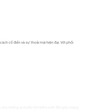
ch cổ điển và sự thoải mái hiện đại. Với phối
ành cho những ai muốn tìm kiếm một đôi giày mang