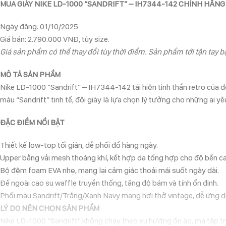
MUA GIÀY NIKE LD-1000 “SANDRIFT” – IH7344-142 CHÍNH HÃNG
Ngày đăng: 01/10/2025
Giá bán: 2.790.000 VNĐ, tùy size.
Giá sản phẩm có thể thay đổi tùy thời điểm. Sản phẩm tới tận tay bạ
MÔ TẢ SẢN PHẨM
Nike LD-1000 “Sandrift” – IH7344-142 tái hiện tinh thần retro của d
màu “Sandrift” tinh tế, đôi giày là lựa chọn lý tưởng cho những ai y
ĐẶC ĐIỂM NỔI BẬT
Thiết kế low-top tối giản, dễ phối đồ hàng ngày.
Upper bằng vải mesh thoáng khí, kết hợp da tổng hợp cho độ bền c
Bộ đệm foam EVA nhẹ, mang lại cảm giác thoải mái suốt ngày dài.
Đế ngoài cao su waffle truyền thống, tăng độ bám và tính ổn định.
Phối màu Sandrift/Trắng/Xanh Navy mang hơi thở vintage, dễ ứng d
LÝ DO NÊN CHỌN SẢN PHẨM
Nike LD-1000 “Sandrift” không chạy theo xu hướng ồn ào, mà tập tru