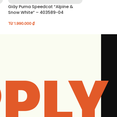
Giày Puma Speedcat “Alpine &
Giày Puma Speed
Snow White” – 403589-04
– 406758-01
Từ
1.990.000
₫
Từ
1.990.000
₫
PLY