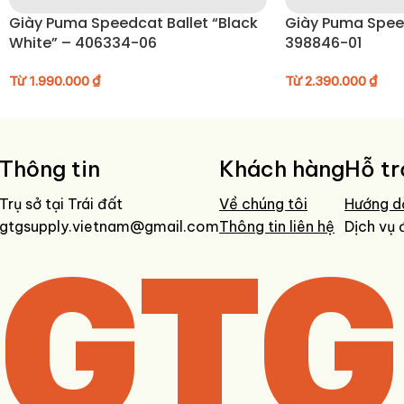
Giày Puma Speedcat Ballet “Black
Giày Puma Spee
White” – 406334-06
398846-01
Từ
1.990.000
₫
Từ
2.390.000
₫
Thông tin
Khách hàng
Hỗ tr
Trụ sở tại Trái đất
Về chúng tôi
Hướng d
gtgsupply.vietnam@gmail.com
GTG
Thông tin liên hệ
Dịch vụ 