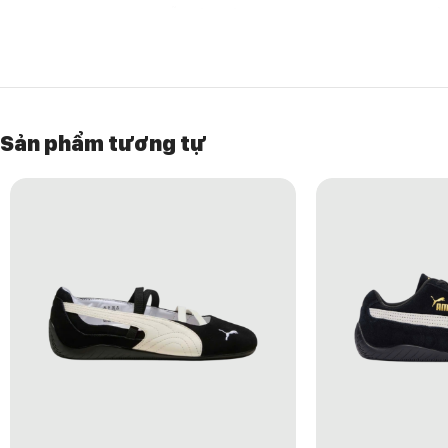
phong cách retro nhưng vẫn đảm bảo êm ái cho việc đi bộ, di chuyển
HƯỚNG DẪN BẢO QUẢN GIÀY
Tránh giặt máy, vệ sinh thủ công bằng khăn mềm và dung dịch chuy
Bảo quản nơi khô ráo, tránh ánh nắng trực tiếp.
Sản phẩm tương tự
Không phơi giày dưới nhiệt độ cao để giữ form và màu sắc.