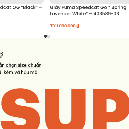
dcat OG “Black” –
Giày Puma Speedcat Go ” Spring
Lavender White” – 403589-03
Từ
1.990.000
₫
ợ
ẫn chọn size chuẩn
SUP
đi kèm và hậu mãi