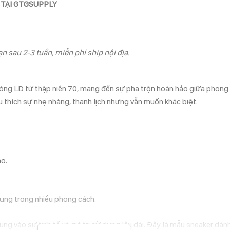
 TẠI GTGSUPPLY
n sau 2-3 tuần, miễn phí ship nội địa.
òng LD từ thập niên 70, mang đến sự pha trộn hoàn hảo giữa phong cá
êu thích sự nhẹ nhàng, thanh lịch nhưng vẫn muốn khác biệt.
ao.
ụng trong nhiều phong cách.
ng vào sự tinh tế và giá trị sử dụng lâu dài. Đây là mẫu sneaker d