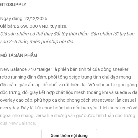
GTGSUPPLY
Ngày đăng: 22/12/2025
Giá bán: 2.690.000 VNĐ, tùy size.
Giá sản phẩm có thể thay đổi tùy thời điểm. Sản phẩm tới tay bạn
sau 2–3 tuần, miễn phí ship nội địa.
MÔ TẢ SẢN PHẨM
New Balance 740 “Beige” là phiên bản tinh tế của dòng sneaker
retro running đình đám, phối tông beige trung tính chủ đạo mang
đến cảm giác ấm áp, dễ phối và rất hiện đại. Với silhouette gọn gàng
đặc trưng, đôi giày kết hợp chất liệu mesh thoáng khí và suede & da
overlay cao cấp, phù hợp cả cho phong cách streetwear lẫn casual
everyday. Đây là lựa chọn hoàn hảo nếu bạn yêu thích sneaker có vẻ
ngoài nhẹ nhàng, versatile nhưng vẫn giữ được tinh thần đặc trưng
của New Balance.
Xem thêm nội dung
ĐẶC ĐIỂM NỔI BẬT