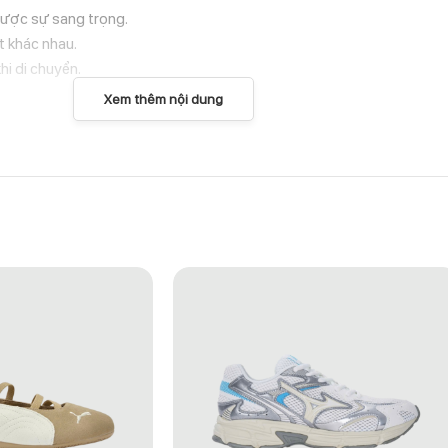
được sự sang trọng.
it khác nhau.
khi di chuyển.
Xem thêm nội dung
áng và thoải mái khi mang lâu dài.
 mang nét bụi bặm nhưng không kém phần tinh tế.
 cho chân.
 để đảm bảo độ bám và sự chắc chắn theo thời gian.
ôn phù hợp.
 tiếp.
 nắng mặt trời.
để giữ form.