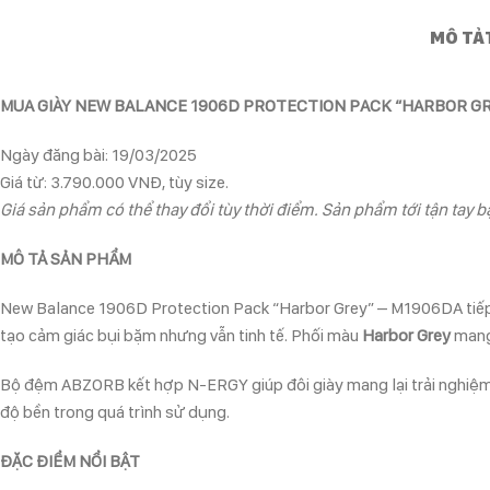
MÔ TẢ
MUA GIÀY NEW BALANCE 1906D PROTECTION PACK “HARBOR GR
Ngày đăng bài: 19/03/2025
Giá từ: 3.790.000 VNĐ, tùy size.
Giá sản phẩm có thể thay đổi tùy thời điểm. Sản phẩm tới tận tay bạ
MÔ TẢ SẢN PHẨM
New Balance 1906D Protection Pack “Harbor Grey” – M1906DA tiếp t
tạo cảm giác bụi bặm nhưng vẫn tinh tế. Phối màu
Harbor Grey
mang 
Bộ đệm ABZORB kết hợp N-ERGY giúp đôi giày mang lại trải nghiệm êm
độ bền trong quá trình sử dụng.
ĐẶC ĐIỂM NỔI BẬT