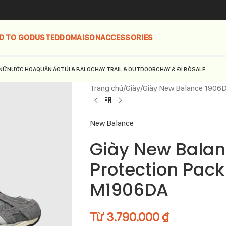
D TO GO
DUSTED
DOMAISON
ACCESSORIES
NỮ
NƯỚC HOA
QUẦN ÁO
TÚI & BALO
CHẠY TRAIL & OUTDOOR
CHẠY & ĐI BỘ
SALE
Trang chủ
Giày
Giày New Balance 1906D
New Balance
Giày New Balan
Protection Pack
M1906DA
Từ
3.790.000
₫