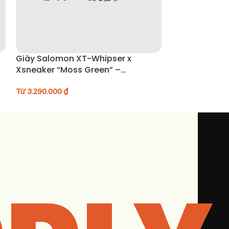
Giày Salomon XT-Whipser x
Giày New Bala
Xsneaker “Moss Green” –
Silver & Sea S
L49179400
Từ
3.290.000
₫
Từ
2.690.000
₫