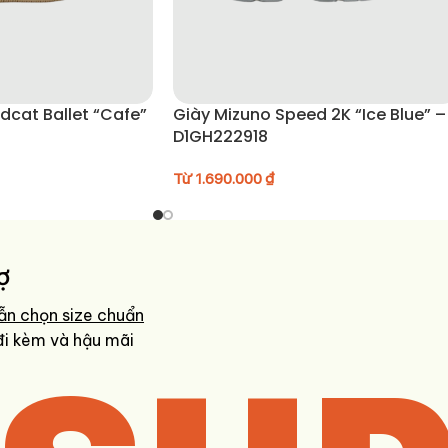
 Ballet “Cafe”
Giày Mizuno Speed 2K “Ice Blue” –
D1GH222918
Từ
1.690.000
₫
ợ
ẫn chọn size chuẩn
đi kèm và hậu mãi