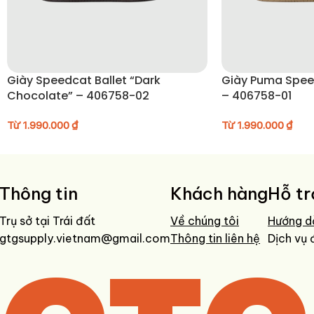
Giày Speedcat Ballet “Dark
Giày Puma Speedcat
Chocolate” – 406758-02
– 406758-01
Từ
1.990.000
₫
Từ
1.990.000
₫
Thông tin
Khách hàng
Hỗ tr
Trụ sở tại Trái đất
Về chúng tôi
Hướng d
gtgsupply.vietnam@gmail.com
Thông tin liên hệ
Dịch vụ 