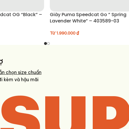
dcat OG “Black” –
Giày Puma Speedcat Go ” Spring
Lavender White” – 403589-03
Từ
1.990.000
₫
ợ
ẫn chọn size chuẩn
SUP
đi kèm và hậu mãi