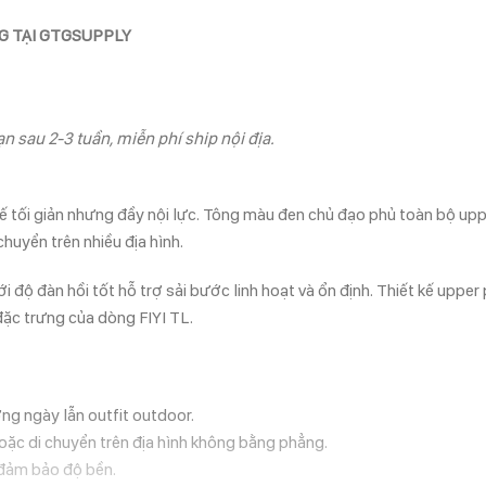
NG TẠI GTGSUPPLY
n sau 2-3 tuần, miễn phí ship nội địa.
t kế tối giản nhưng đầy nội lực. Tông màu đen chủ đạo phủ toàn bộ uppe
huyển trên nhiều địa hình.
độ đàn hồi tốt hỗ trợ sải bước linh hoạt và ổn định. Thiết kế upper
đặc trưng của dòng FIYI TL.
ng ngày lẫn outfit outdoor.
hoặc di chuyển trên địa hình không bằng phẳng.
 đảm bảo độ bền.