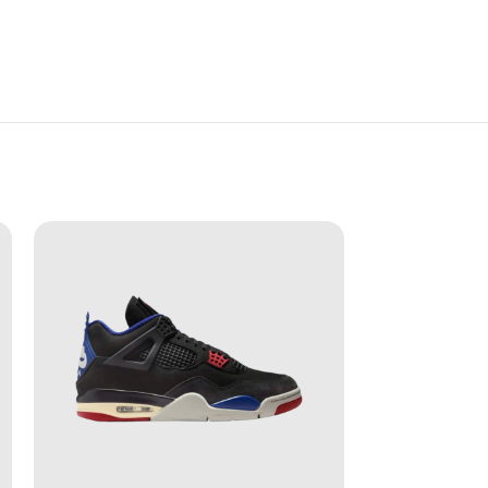
ài không phô trương, nhưng lại cực kỳ chắc chắn