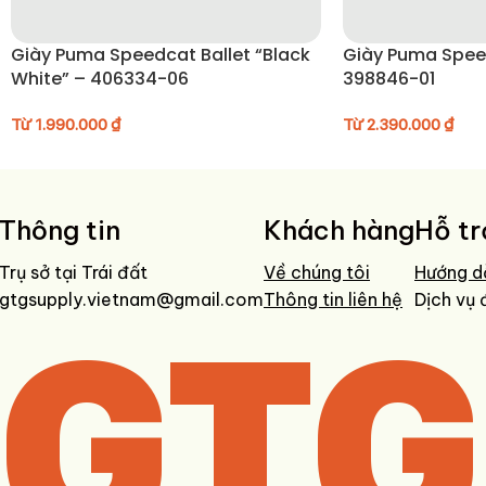
Giày Puma Speedcat Ballet “Black
Giày Puma Spee
White” – 406334-06
398846-01
Từ
1.990.000
₫
Từ
2.390.000
₫
Thông tin
Khách hàng
Hỗ tr
Trụ sở tại Trái đất
Về chúng tôi
Hướng d
gtgsupply.vietnam@gmail.com
GTG
Thông tin liên hệ
Dịch vụ 