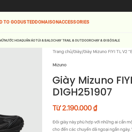
D TO GO
DUSTED
DOMAISON
ACCESSORIES
NỮ
NƯỚC HOA
QUẦN ÁO
TÚI & BALO
CHẠY TRAIL & OUTDOOR
CHẠY & ĐI BỘ
SALE
Trang chủ
Giày
Giày Mizuno FIYI TL V2 
Mizuno
Giày Mizuno FIYI
D1GH251907
Từ
2.190.000
₫
Đôi giày này phù hợp với những ai cần mộ
cho đến các chuyến dã ngoại ngắn ngày. 