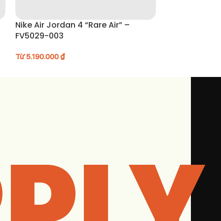
Nike Air Jordan 4 “Rare Air” –
Giày New Bala
FV5029-003
Cement” – U2
Từ
5.190.000
₫
Từ
2.990.000
₫
PLY