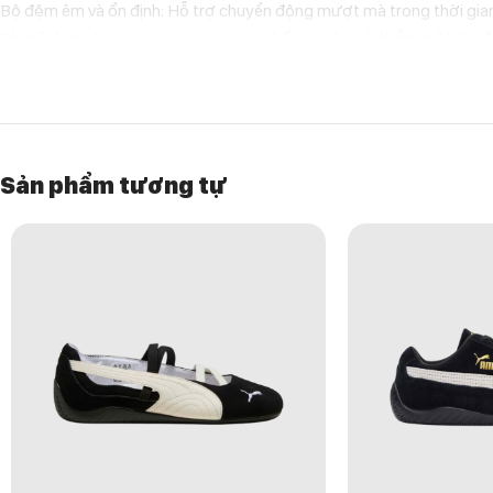
Bộ đệm êm và ổn định: Hỗ trợ chuyển động mượt mà trong thời gian
Chi tiết logo Mizuno tone-sur-tone: Nhấn mạnh tính thẩm mỹ hiện đại
Lý do nên chọn Mizuno FIYI TL V2 “Black”
Đôi giày này phù hợp với những ai cần một thiết kế trail có thể đồ
và thực dụng. Bạn có thể dễ dàng kết hợp với trang phục techwear, 
Hướng dẫn bảo quản giày
Sản phẩm tương tự
Lau sạch bằng khăn mềm sau khi đi mưa hoặc dính bùn đất.
Dùng bàn chải mềm và dung dịch vệ sinh giày chuyên dụng để làm sạ
Bảo quản nơi thoáng mát, tránh ánh nắng trực tiếp hoặc nhiệt độ ca
Có thể sử dụng túi hút ẩm để giữ giày khô thoáng trong thời gian d