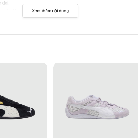
 dài.
, kín đáo.
Xem thêm nội dung
ng hành từ đường phố cho đến các chuyến dã ngoại ngắn ngày. Vẻ ngo
minimal hoặc casual tùy cá tính.
ch lớp lưới và da tổng hợp.
o.
ài không sử dụng.