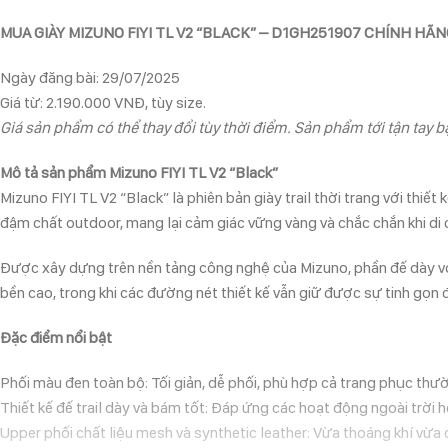
MUA GIÀY MIZUNO FIYI TL V2 “BLACK” – D1GH251907 CHÍNH HÃ
Ngày đăng bài: 29/07/2025
Giá từ: 2.190.000 VNĐ, tùy size.
Giá sản phẩm có thể thay đổi tùy thời điểm. Sản phẩm tới tận tay bạ
Mô tả sản phẩm Mizuno FIYI TL V2 “Black”
Mizuno FIYI TL V2 “Black” là phiên bản giày trail thời trang với thiế
đậm chất outdoor, mang lại cảm giác vững vàng và chắc chắn khi di c
Được xây dựng trên nền tảng công nghệ của Mizuno, phần đế dày với 
bền cao, trong khi các đường nét thiết kế vẫn giữ được sự tinh gọn 
Đặc điểm nổi bật
Phối màu đen toàn bộ: Tối giản, dễ phối, phù hợp cả trang phục thườ
Thiết kế đế trail dày và bám tốt: Đáp ứng các hoạt động ngoài trời 
Upper phối chất liệu mesh và synthetic leather: Vừa thoáng khí vừa