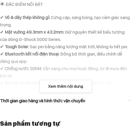
🌟 ĐẶC ĐIỂM NỔI BẬT
✔
Vỏ & dây thép không gỉ:
Cứng cáp, sáng bóng, tạo cảm giác sang
trọng.
✔
Mặt vuông 49.3mm x 43.2mm:
Giữ nguyên thiết kế biểu tượng
của dòng G-Shock 5000 Series.
✔
Tough Solar:
Sạc pin bằng năng lượng mặt trời, không lo hết pin.
✔
Bluetooth kết nối điện thoại:
Đồng bộ thời gian, điều chỉnh dễ
dàng qua app.
✔
Chống nước 200M:
Sẵn sàng cho mọi hoạt động, từ đi mưa đến
bơi lội.
✔
Bộ máy G-Shock bền bỉ:
Chống sốc, chịu va đập cực tốt.
Xem thêm nội dung
🎯 AI SẼ PHÙ HỢP VỚI CHIẾC ĐỒNG HỒ NÀY?
Thời gian giao hàng và hình thức vận chuyển
Những ai thích
G-Shock vuông cổ điển
, nhưng muốn phiên bản full
kim loại sang trọng.
Sản phẩm tương tự
Người cần một chiếc đồng hồ
bền bỉ
, chịu va đập tốt, chống nước