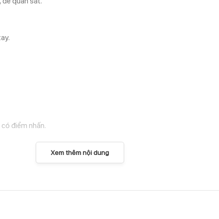
 dễ quan sát.
ay.
 có điểm nhấn.
Xem thêm nội dung