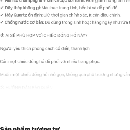
✔
Nền số champagne + kim và cọc số mảnh:
Đơn giản nhưng tinh tế,
✔
Dây thép không gỉ:
Màu bạc trung tính, bền bỉ và dễ phối đồ.
✔
Máy Quartz ổn định:
Giữ thời gian chính xác, ít cần điều chỉnh.
✔
Chống nước cơ bản:
Đủ dùng trong sinh hoạt hàng ngày như rửa t
🎯 AI SẼ PHÙ HỢP VỚI CHIẾC ĐỒNG HỒ NÀY?
Người yêu thích phong cách cổ điển, thanh lịch.
Cần một chiếc đồng hồ dễ phối với nhiều trang phục.
Muốn một chiếc đồng hồ nhỏ gọn, không quá phô trương nhưng vẫn
🛠 HƯỚNG DẪN BẢO QUẢN
Tránh để đồng hồ tiếp xúc với nước và hóa chất.
Lau sạch dây thép định kỳ để giữ độ sáng bóng.
Bảo quản nơi khô ráo khi không sử dụng.
Sản phẩm tương tự