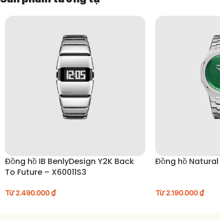
Đồng hồ IB BenlyDesign Y2K Back
Đồng hồ Natural
To Future – X60011S3
Từ
2.490.000
₫
Từ
2.190.000
₫