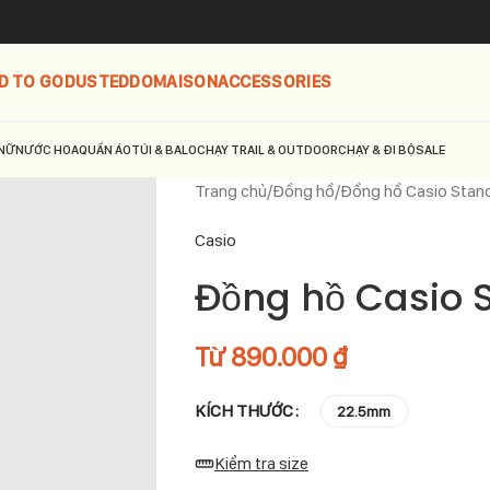
D TO GO
DUSTED
DOMAISON
ACCESSORIES
NỮ
NƯỚC HOA
QUẦN ÁO
TÚI & BALO
CHẠY TRAIL & OUTDOOR
CHẠY & ĐI BỘ
SALE
Trang chủ
Đồng hồ
Đồng hồ Casio Stan
Casio
Đồng hồ Casio 
Từ
890.000
₫
KÍCH THƯỚC
22.5mm
Kiểm tra size