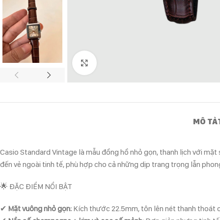
Click to enlarge
MÔ TẢ
Casio Standard Vintage là mẫu đồng hồ nhỏ gọn, thanh lịch với mặ
đến vẻ ngoài tinh tế, phù hợp cho cả những dịp trang trọng lẫn pho
🌟 ĐẶC ĐIỂM NỔI BẬT
✔
Mặt vuông nhỏ gọn:
Kích thước 22.5mm, tôn lên nét thanh thoát c