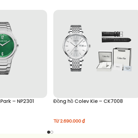
 Park – NP2301
Đồng hồ Colev Kie – CK7008
Từ
2.690.000
₫