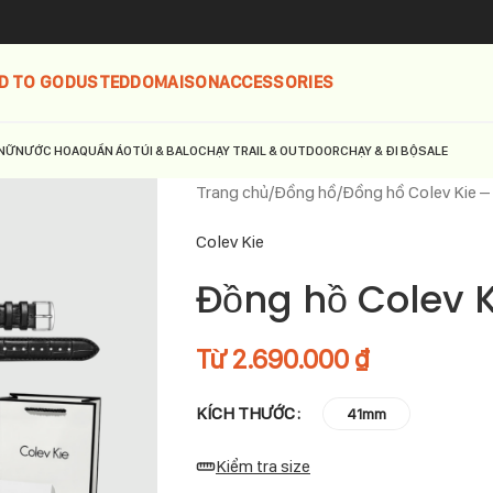
D TO GO
DUSTED
DOMAISON
ACCESSORIES
NỮ
NƯỚC HOA
QUẦN ÁO
TÚI & BALO
CHẠY TRAIL & OUTDOOR
CHẠY & ĐI BỘ
SALE
Trang chủ
Đồng hồ
Đồng hồ Colev Kie 
Colev Kie
Đồng hồ Colev 
Từ
2.690.000
₫
KÍCH THƯỚC
41mm
Kiểm tra size