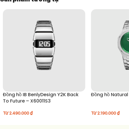
Đồng hồ IB BenlyDesign Y2K Back
Đồng hồ Natural
To Future – X60011S3
Từ
2.490.000
₫
Từ
2.190.000
₫