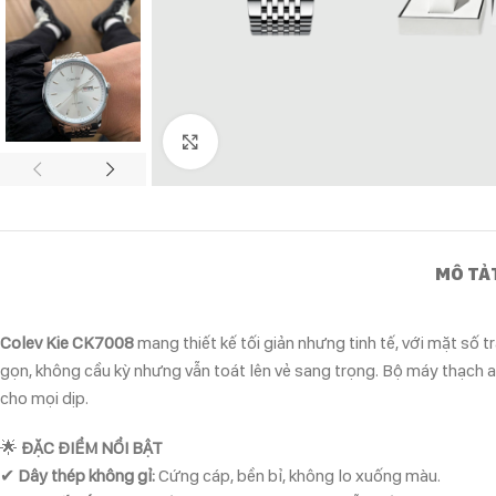
Click to enlarge
MÔ TẢ
Colev Kie CK7008
mang thiết kế tối giản nhưng tinh tế, với mặt số 
gọn, không cầu kỳ nhưng vẫn toát lên vẻ sang trọng. Bộ máy thạch
cho mọi dịp.
🌟
ĐẶC ĐIỂM NỔI BẬT
✔
Dây thép không gỉ:
Cứng cáp, bền bỉ, không lo xuống màu.