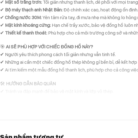
✔
Mặt số trắng trơn:
Tối giản nhưng thanh lịch, dễ phối với mọi tran
✔
Bộ máy thạch anh Nhật Bản:
Độ chính xác cao, hoạt động ổn định
✔
Chống nước 30M:
Yên tâm rửa tay, đi mưa nhẹ mà không lo hỏng
✔
Mặt kính khoáng cứng:
Hạn chế trầy xước, bảo vệ đồng hồ luôn n
✔
Thiết kế thanh thoát:
Phù hợp cho cả môi trường công sở và nhữn
🎯
AI SẼ PHÙ HỢP VỚI CHIẾC ĐỒNG HỒ NÀY?
✔ Người yêu thích phong cách tối giản nhưng vẫn tinh tế.
✔ Những ai cần một chiếc đồng hồ thép không gỉ bền bỉ, dễ kết hợp
✔ Ai tìm kiếm một mẫu đồng hồ thanh lịch, phù hợp cho cả công việc
🛠
HƯỚNG DẪN BẢO QUẢN
✔ Tránh va đập mạnh để bảo vệ mặt kính và lớp vỏ thép.
✔ Rửa sạch và lau khô sau khi tiếp xúc với hóa chất hoặc nước biển 
✔ Hạn chế để gần nguồn nhiệt cao để bảo vệ bộ máy đồng hồ.
✔ Lau sạch bằng khăn mềm thường xuyên để giữ bề mặt luôn sáng 
Sản phẩm tương tự