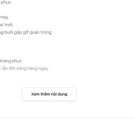
g phục.
.
 máy.
hư mới.
g buổi gặp gỡ quan trọng.
 trang phục.
 lẫn đời sống hàng ngày.
Xem thêm nội dung
để giữ độ bền.
bóng.