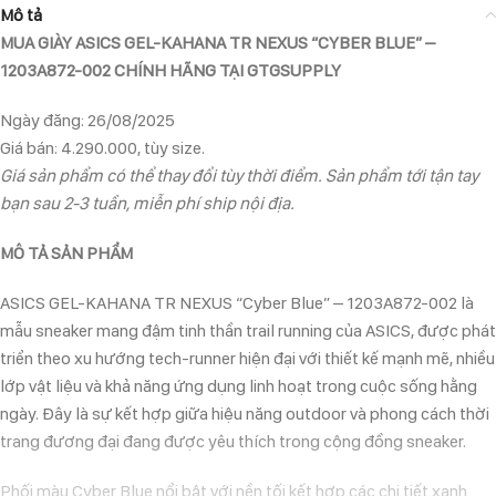
Mô tả
MUA GIÀY ASICS GEL-KAHANA TR NEXUS “CYBER BLUE” –
1203A872-002 CHÍNH HÃNG TẠI GTGSUPPLY
Ngày đăng: 26/08/2025
Giá bán: 4.290.000, tùy size.
Giá sản phẩm có thể thay đổi tùy thời điểm. Sản phẩm tới tận tay
bạn sau 2-3 tuần, miễn phí ship nội địa.
MÔ TẢ SẢN PHẨM
ASICS GEL-KAHANA TR NEXUS “Cyber Blue” – 1203A872-002 là
mẫu sneaker mang đậm tinh thần trail running của ASICS, được phát
triển theo xu hướng tech-runner hiện đại với thiết kế mạnh mẽ, nhiều
lớp vật liệu và khả năng ứng dụng linh hoạt trong cuộc sống hằng
ngày. Đây là sự kết hợp giữa hiệu năng outdoor và phong cách thời
trang đương đại đang được yêu thích trong cộng đồng sneaker.
Phối màu Cyber Blue nổi bật với nền tối kết hợp các chi tiết xanh