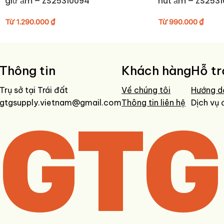
giữ ấm – ZS25310094
hút ẩm – ZS253
Từ
1.290.000
₫
Từ
990.000
₫
Thông tin
Khách hàng
Hỗ tr
Trụ sở tại Trái đất
Về chúng tôi
Hướng d
gtgsupply.vietnam@gmail.com
GTG
Thông tin liên hệ
Dịch vụ 