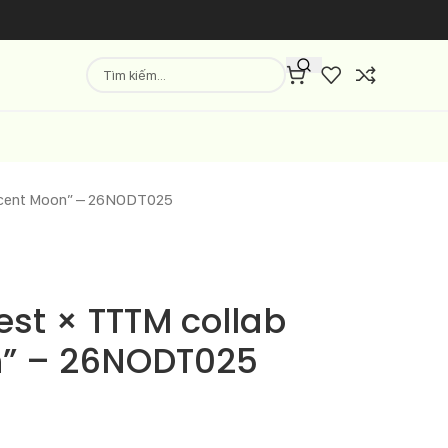
escent Moon” – 26NODT025
st × TTTM collab
n” – 26NODT025