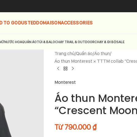
D TO GO
DUSTED
DOMAISON
ACCESSORIES
NỮ
NƯỚC HOA
QUẦN ÁO
TÚI & BALO
CHẠY TRAIL & OUTDOOR
CHẠY & ĐI BỘ
SALE
Trang chủ
Quần áo
Áo thun
Áo thun Monterest × TTTM collab “Cr
Monterest
Áo thun Montere
“Crescent Moo
Từ
790.000
₫