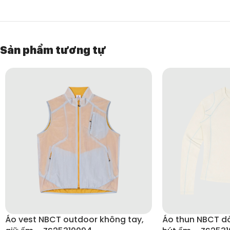
Lộn trái áo trước khi giặt để bảo vệ bề mặt vải.
Phơi nơi thoáng mát, ủi ở nhiệt độ thấp.
Sản phẩm tương tự
Áo vest NBCT outdoor không tay,
Áo thun NBCT dà