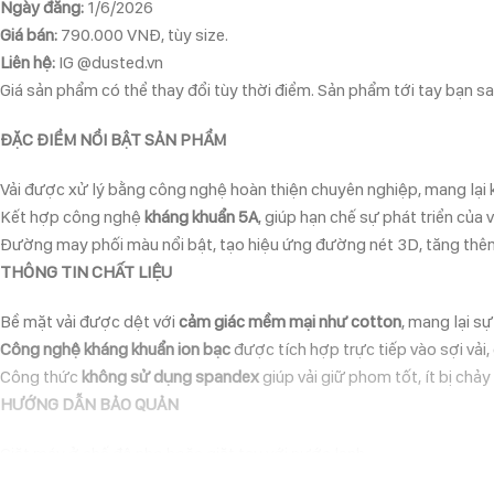
Ngày đăng:
1/6/2026
Giá bán:
790.000 VNĐ, tùy size.
Liên hệ:
IG @dusted.vn
Giá sản phẩm có thể thay đổi tùy thời điểm. Sản phẩm tới tay bạn sau
ĐẶC ĐIỂM NỔI BẬT SẢN PHẨM
Vải được xử lý bằng công nghệ hoàn thiện chuyên nghiệp, mang lại
Kết hợp công nghệ
kháng khuẩn 5A
, giúp hạn chế sự phát triển của
Đường may phối màu nổi bật, tạo hiệu ứng đường nét 3D, tăng thêm
THÔNG TIN CHẤT LIỆU
Bề mặt vải được dệt với
cảm giác mềm mại như cotton
, mang lại sự
Công nghệ kháng khuẩn ion bạc
được tích hợp trực tiếp vào sợi vải, 
Công thức
không sử dụng spandex
giúp vải giữ phom tốt, ít bị chả
HƯỚNG DẪN BẢO QUẢN
Giặt máy ở chế độ nhẹ hoặc giặt tay với nước lạnh.
Không sử dụng thuốc tẩy.