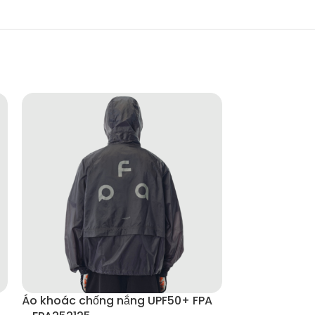
Áo khoác chống nắng UPF50+ FPA
ÁO THUN DÀI 