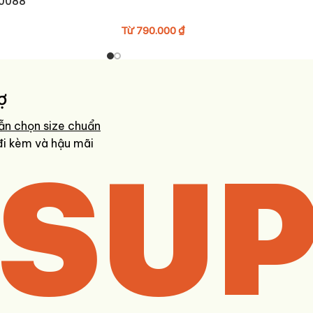
10088
Từ
790.000
₫
ợ
ẫn chọn size chuẩn
SUP
đi kèm và hậu mãi