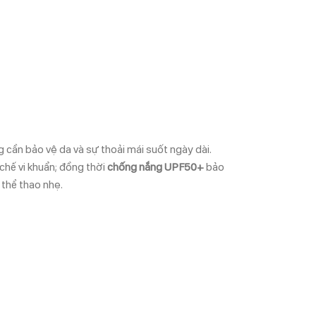
 cần bảo vệ da và sự thoải mái suốt ngày dài.
chế vi khuẩn; đồng thời
chống nắng UPF50+
bảo
 thể thao nhẹ.