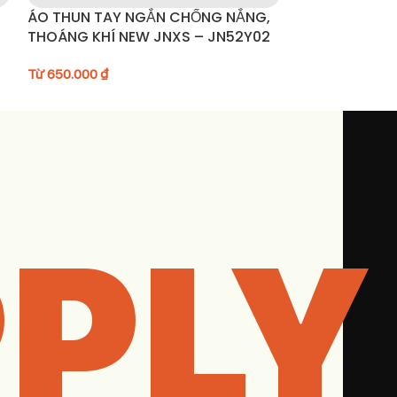
ÁO THUN TAY NGẮN CHỐNG NẮNG,
Áo khoác chố
THOÁNG KHÍ NEW JNXS – JN52Y02
UPF50+ – A3
Từ
650.000
₫
Từ
1.190.000
₫
PLY