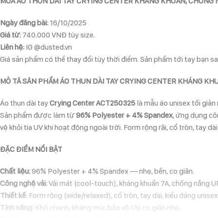
MUA ÁO THUN DÀI TAY CRYING CENTER KHÁNG KHUẨN, CHỐNG 
Ngày đăng bài:
16/10/2025
Giá từ:
740.000 VNĐ tùy size.
Liên hệ:
IG @dusted.vn
Giá sản phẩm có thể thay đổi tùy thời điểm. Sản phẩm tới tay bạn sau
MÔ TẢ SẢN PHẨM ÁO THUN DÀI TAY CRYING CENTER KHÁNG KH
Áo thun dài tay
Crying Center ACT250325
là mẫu áo unisex tối giản
Sản phẩm được làm từ
96% Polyester + 4% Spandex
, ứng dụng cô
vệ khỏi tia UV khi hoạt động ngoài trời. Form rộng rãi, cổ tròn, tay
ĐẶC ĐIỂM NỔI BẬT
Chất liệu:
96% Polyester + 4% Spandex — nhẹ, bền, co giãn.
Công nghệ vải:
Vải mát (cool-touch), kháng khuẩn 7A, chống nắng 
Thiết kế:
Form rộng (wide/relaxed), cổ tròn, tay dài, kiểu dáng unisex
Tính năng:
Khô nhanh, kháng mùi, bảo vệ UV, co giãn nhẹ.