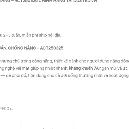
NẮNG – ACT250325 CHÍNH HÃNG TẠI DUSTED.VN
 2–3 tuần, miễn phí ship nội địa.
UẨN, CHỐNG NẮNG – ACT250325
 nhưng chú trọng công năng, thiết kế dành cho người dùng năng động
ng nghệ vải mát giúp hạ nhiệt nhanh;
kháng khuẩn 7A
ngăn mùi và ức 
 dài — dễ phối đồ, tiện dụng cho cả đời sống thường nhật và hoạt động
UPF50+.
.