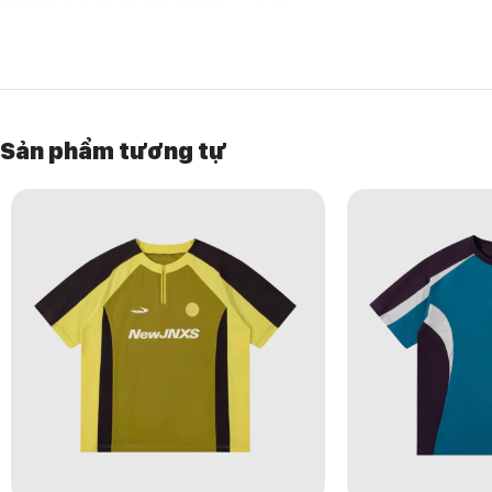
Độ dày:
Trung bình (phù hợp nhiều mùa).
Màu & họa tiết:
In chữ/lettering đơn giản, màu trung tính dễ phối.
Phù hợp:
Mọi lứa tuổi, cả nam & nữ, phong cách casual / sport.
LÝ DO NÊN CHỌN
Bảo vệ toàn diện:
UPF50+ giảm mạnh tia UV khi ở ngoài trời.
Sản phẩm tương tự
Thoải mái cả ngày:
Vải mát + khô nhanh, phù hợp khí hậu nóng ẩm.
Vệ sinh & bền mùi:
Kháng khuẩn 7A giảm mùi sau vận động.
Đa năng:
Mặc đi tập, dã ngoại, đi học, đi làm đều phù hợp.
Form rộng thoải mái:
Dễ phối layer với áo khoác hoặc mặc đơn lẻ.
HƯỚNG DẪN BẢO QUẢN
Giặt tay hoặc giặt máy chế độ nhẹ.
Không dùng chất tẩy mạnh.
Phơi nơi thoáng mát, tránh ánh nắng gắt.
Không ủi ở nhiệt độ cao.
CHI TIẾT PHÁT HÀNH
Mã sản phẩm:
ACT250325