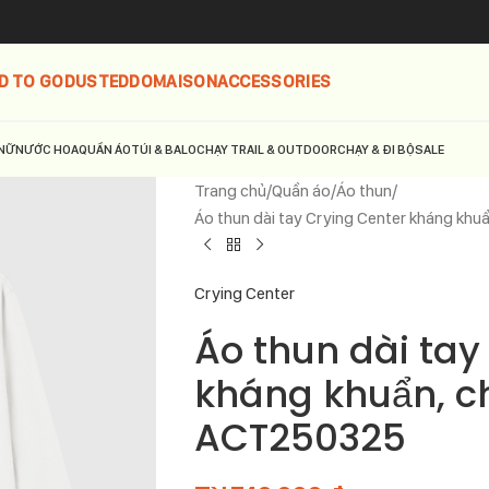
D TO GO
DUSTED
DOMAISON
ACCESSORIES
NỮ
NƯỚC HOA
QUẦN ÁO
TÚI & BALO
CHẠY TRAIL & OUTDOOR
CHẠY & ĐI BỘ
SALE
Trang chủ
Quần áo
Áo thun
Áo thun dài tay Crying Center kháng kh
Crying Center
Áo thun dài tay
kháng khuẩn, c
ACT250325