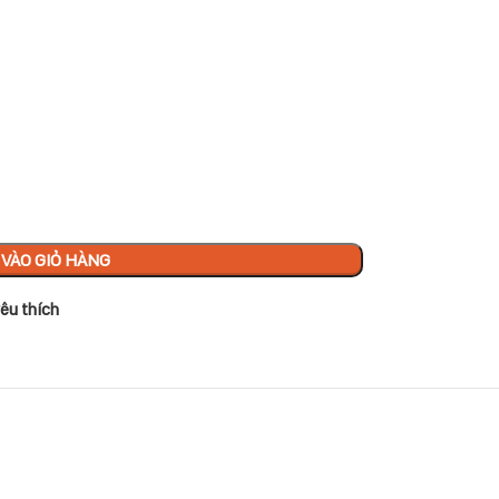
VÀO GIỎ HÀNG
êu thích