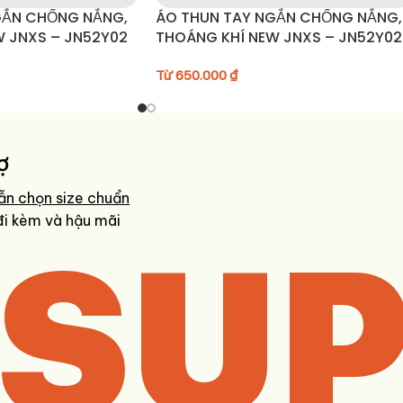
GẮN CHỐNG NẮNG,
ÁO THUN TAY NGẮN CHỐNG NẮNG,
 JNXS – JN52Y02
THOÁNG KHÍ NEW JNXS – JN52Y02
Từ
650.000
₫
nhanh
ợ
ẫn chọn size chuẩn
SUP
đi kèm và hậu mãi
 nhanh và chính xác nhất.