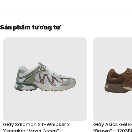
HƯỚNG DẪN BẢO QUẢN GIÀY
Lau sạch bằng khăn mềm ẩm sau khi sử dụng.
Sản phẩm tương tự
Không giặt nước để tránh hỏng form và bong keo.
Tránh phơi dưới nắng gắt để giữ màu sắc bền đẹp.
Bảo quản nơi khô thoáng, có thể dùng shoe tree giữ form.
Giày Salomon XT-Whipser x
Giày Asics Gel 
Xsneaker “Moss Green” –
“Brown” – 1203B