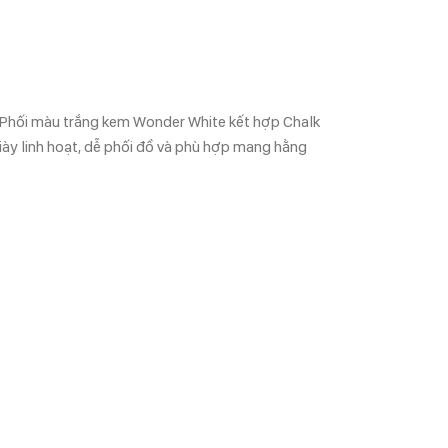
 Phối màu trắng kem Wonder White kết hợp Chalk
iày linh hoạt, dễ phối đồ và phù hợp mang hằng
h giúp dễ phối cùng váy, jeans hoặc outfit tối