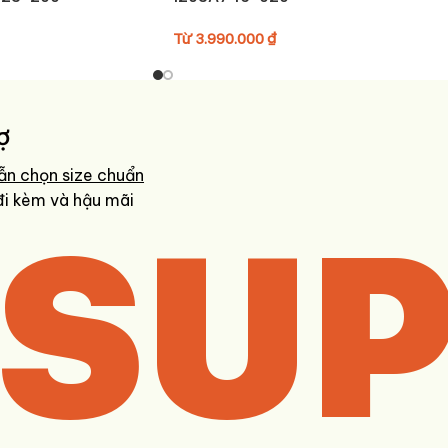
Từ
3.990.000
₫
ợ
ẫn chọn size chuẩn
SUP
đi kèm và hậu mãi