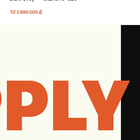
Từ
2.690.000
₫
Từ
2.990.000
₫
PLY