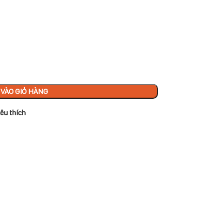
VÀO GIỎ HÀNG
êu thích