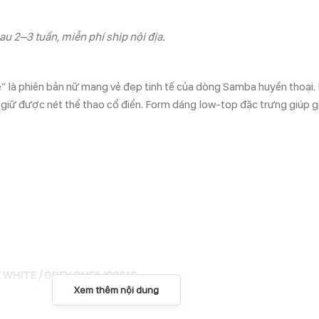
au 2–3 tuần, miễn phí ship nội địa.
 là phiên bản nữ mang vẻ đẹp tinh tế của dòng Samba huyền thoại.
 giữ được nét thể thao cổ điển. Form dáng low-top đặc trưng giúp g
WHITE / GREY ONE” JQ2616
Xem thêm nội dung
ưng muốn vẻ ngoài mềm mại và thanh lịch hơn. Gam màu sáng trung tín
ng lâu dài.