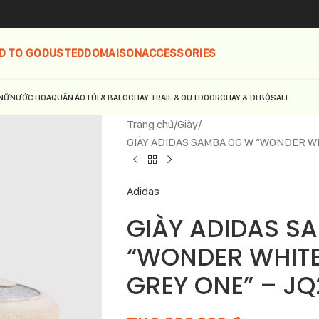
D TO GO
DUSTED
DOMAISON
ACCESSORIES
NỮ
NƯỚC HOA
QUẦN ÁO
TÚI & BALO
CHẠY TRAIL & OUTDOOR
CHẠY & ĐI BỘ
SALE
Trang chủ
Giày
GIÀY ADIDAS SAMBA OG W “WONDER WH
Adidas
GIÀY ADIDAS S
“WONDER WHITE
GREY ONE” – JQ