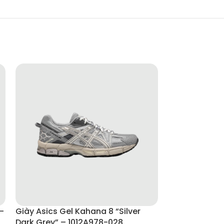
–
Giày Asics Gel Kahana 8 “Silver
Giày New Bala
Dark Grey” – 1012A978-028
Cement” – U2