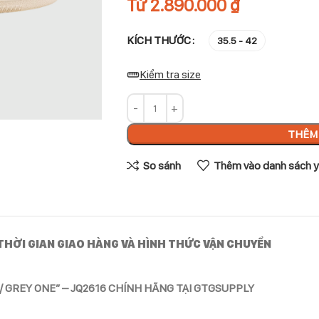
Từ
2.890.000
₫
KÍCH THƯỚC
35.5 - 42
Kiểm tra size
THÊM 
So sánh
Thêm vào danh sách y
THỜI GIAN GIAO HÀNG VÀ HÌNH THỨC VẬN CHUYỂN
/ GREY ONE” – JQ2616 CHÍNH HÃNG TẠI GTGSUPPLY