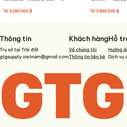
L49179400
Từ
3.290.000
₫
Từ
3.990.000
₫
Thông tin
Khách hàng
Hỗ tr
Trụ sở tại Trái đất
Về chúng tôi
Hướng d
gtgsupply.vietnam@gmail.com
GTG
Thông tin liên hệ
Dịch vụ 