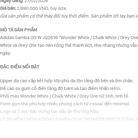
Ngày đăng:
27/02/2026
Giá bán:
2.890.000 VND, tùy size.
Giá sản phẩm có thể thay đổi tùy thời điểm. Sản phẩm tới tay bạn s
MÔ TẢ SẢN PHẨM
Adidas Samba OG W JQ2616 “Wonder White / Chalk White / Grey One”
White và Grey One tạo nên tổng thể thanh lịch, nhẹ nhàng nhưng vẫn
ngày.
ĐẶC ĐIỂM NỔI BẬT
Upper da cao cấp kết hợp lớp phủ da lộn tăng độ bền và ôm chân.
Đế cao su gum cổ điển tăng độ bám và tạo điểm nhấn retro.
Phối màu Wonder White / Chalk White / Grey One nữ tính, tinh tế.
Form gọn nhẹ phù hợp nhiều phong cách từ casual đến minimal.
Logo và 3 sọc đặc trưng tạo dấu ấn thương hiệu.
LÝ DO NÊN CHỌN ADIDAS SAMBA OG W “WONDER WHITE / CHALK 
Đây là lựa chọn lý tưởng cho những ai yêu thích sneaker cổ điển nh
giản. Thiết kế timeless đảm bảo đôi giày luôn hợp xu hướng và sử dụ