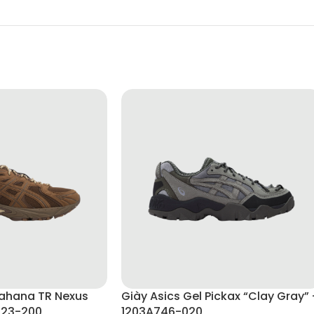
Kahana TR Nexus
Giày Asics Gel Pickax “Clay Gray” 
123-200
1203A746-020