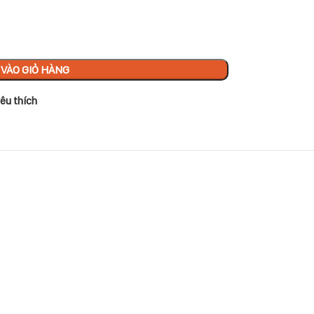
VÀO GIỎ HÀNG
êu thích