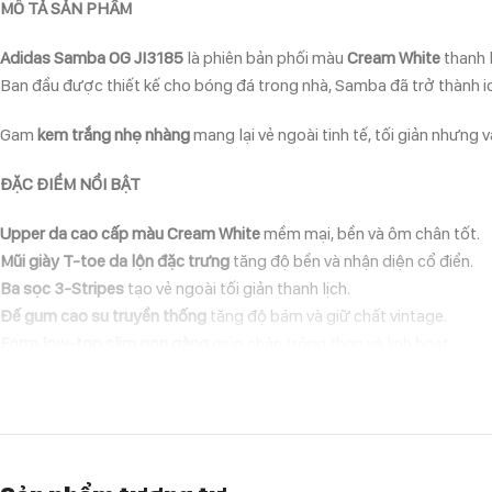
MÔ TẢ SẢN PHẨM
Adidas Samba OG JI3185
là phiên bản phối màu
Cream White
thanh 
Ban đầu được thiết kế cho bóng đá trong nhà, Samba đã trở thành ic
Gam
kem trắng nhẹ nhàng
mang lại vẻ ngoài tinh tế, tối giản nhưng
ĐẶC ĐIỂM NỔI BẬT
Upper da cao cấp màu Cream White
mềm mại, bền và ôm chân tốt.
Mũi giày T-toe da lộn đặc trưng
tăng độ bền và nhận diện cổ điển.
Ba sọc 3-Stripes
tạo vẻ ngoài tối giản thanh lịch.
Đế gum cao su truyền thống
tăng độ bám và giữ chất vintage.
Form low-top slim gọn gàng
giúp chân trông thon và linh hoạt.
Thiết kế unisex
phù hợp cho cả nam và nữ.
LÝ DO NÊN CHỌN ADIDAS SAMBA OG JI3185
Nếu bạn đang tìm một đôi sneaker phong cách
classic – tinh tế – kh
quần tây, kaki, chân váy hoặc đồ streetwear. Phù hợp đi học, đi làm, 