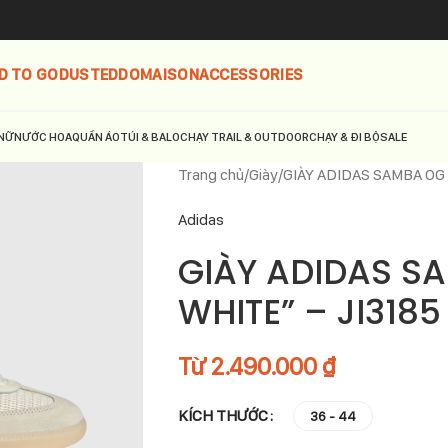
D TO GO
DUSTED
DOMAISON
ACCESSORIES
NỮ
NƯỚC HOA
QUẦN ÁO
TÚI & BALO
CHẠY TRAIL & OUTDOOR
CHẠY & ĐI BỘ
SALE
Trang chủ
Giày
GIÀY ADIDAS SAMBA OG 
Adidas
GIÀY ADIDAS S
WHITE” – JI3185
Từ
2.490.000
₫
KÍCH THƯỚC
36 - 44