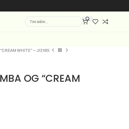
“CREAM WHITE” – JI3185
AMBA OG “CREAM