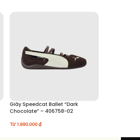
Giày Speedcat Ballet “Dark
Nike Air Jorda
Chocolate” – 406758-02
FV5029-003
Từ
1.990.000
₫
Từ
5.190.000
₫