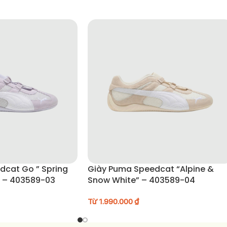
dcat Go ” Spring
Giày Puma Speedcat “Alpine &
” – 403589-03
Snow White” – 403589-04
Từ
1.990.000
₫