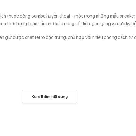
lịch thuộc dòng Samba huyền thoại – một trong những mẫu sneaker m
on thời trang toàn cầu nhờ kiểu dáng cổ điển, gọn gàng và cực kỳ dễ
 vẫn giữ được chất retro đặc trưng, phù hợp với nhiều phong cách từ c
Xem thêm nội dung
ông lỗi thời
, thì phiên bản
Cream White
là lựa chọn hoàn hảo. Màu sắc 
dạo phố hay du lịch mà vẫn giữ vẻ ngoài thời trang và thanh lịch.