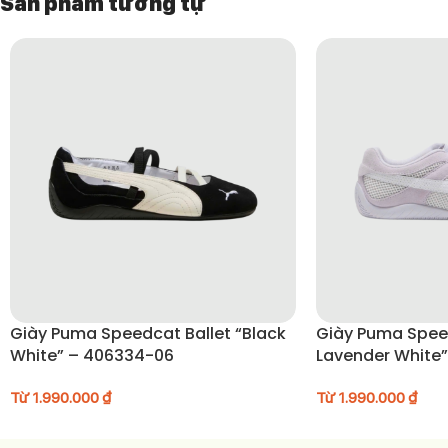
Sản phẩm tương tự
HƯỚNG DẪN BẢO QUẢN GIÀY
Lau nhẹ bằng khăn mềm
sau khi sử dụng.
Không giặt nước
, tránh ngâm nước lâu.
Tránh ánh nắng trực tiếp
để giữ màu và form giày.
Bảo quản nơi khô thoáng
, có thể dùng túi hút ẩm.
Giày Puma Speedcat Ballet “Black
Giày Puma Spee
White” – 406334-06
Lavender White
Từ
1.990.000
₫
Từ
1.990.000
₫