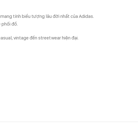
ang tính biểu tượng lâu đời nhất của Adidas.
 phối đồ.
asual, vintage đến streetwear hiện đại.
trung tính giúp phối dễ với mọi outfit như jeans,