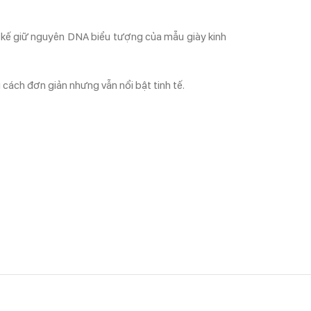
t kế giữ nguyên DNA biểu tượng của mẫu giày kinh
cách đơn giản nhưng vẫn nổi bật tinh tế.
nh hoạt với jeans, kaki, quần tây, short hoặc chân