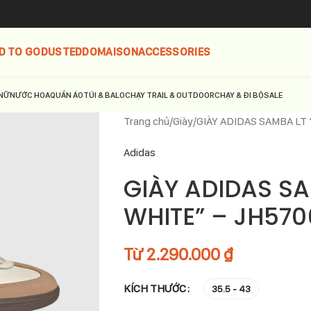
D TO GO
DUSTED
DOMAISON
ACCESSORIES
NỮ
NƯỚC HOA
QUẦN ÁO
TÚI & BALO
CHẠY TRAIL & OUTDOOR
CHẠY & ĐI BỘ
SALE
Trang chủ
Giày
GIÀY ADIDAS SAMBA LT
Adidas
GIÀY ADIDAS S
WHITE” – JH570
Từ
2.290.000
₫
KÍCH THƯỚC
35.5 - 43