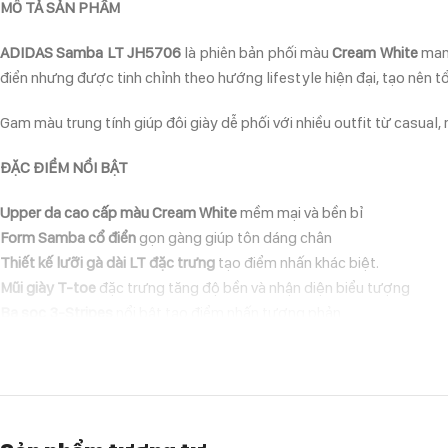
MÔ TẢ SẢN PHẨM
ADIDAS Samba LT JH5706
là phiên bản phối màu
Cream White
mang
điển nhưng được tinh chỉnh theo hướng lifestyle hiện đại, tạo nên t
Gam màu trung tính giúp đôi giày dễ phối với nhiều outfit từ casual
ĐẶC ĐIỂM NỔI BẬT
Upper da cao cấp màu Cream White
mềm mại và bền bỉ
Form Samba cổ điển
gọn gàng giúp tôn dáng chân
Thiết kế lưỡi gà dài LT đặc trưng
tạo điểm nhấn khác biệt.
Mũi giày T-toe
đặc trưng tăng độ bền và nhận diện biểu tượng
Ba sọc 3-Stripes
nổi bật tạo điểm nhấn tương phản
Đế cao su
truyền thống tăng độ bám và giữ chất retro
Thiết kế unisex
phù hợp cho cả nam và nữ
LÝ DO NÊN CHỌN ADIDAS SAMBA LT JH5706
Nếu bạn đang tìm một đôi
sneaker classic – tinh tế – dễ phối
, phối