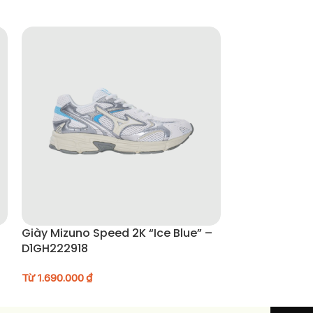
Giày Mizuno Speed 2K “Ice Blue” –
Giày Asics Ge
D1GH222918
1203A746-02
Từ
1.690.000
₫
Từ
3.990.000
₫