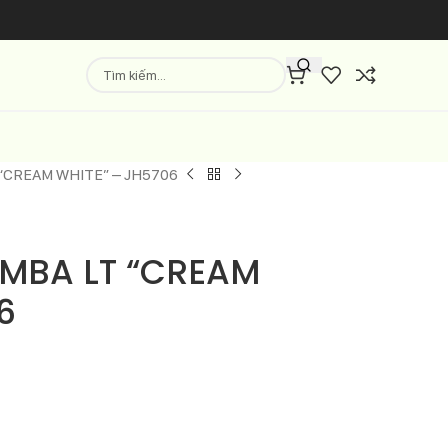
 “CREAM WHITE” – JH5706
AMBA LT “CREAM
6