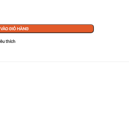
VÀO GIỎ HÀNG
êu thích