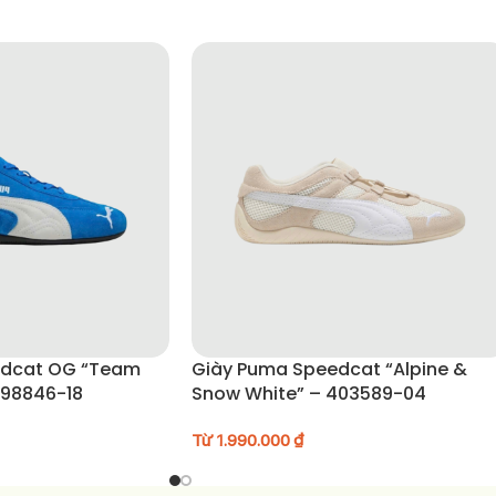
goài thanh lịch và thời trang.
edcat OG “Team
Giày Puma Speedcat “Alpine &
398846-18
Snow White” – 403589-04
Từ
1.990.000
₫