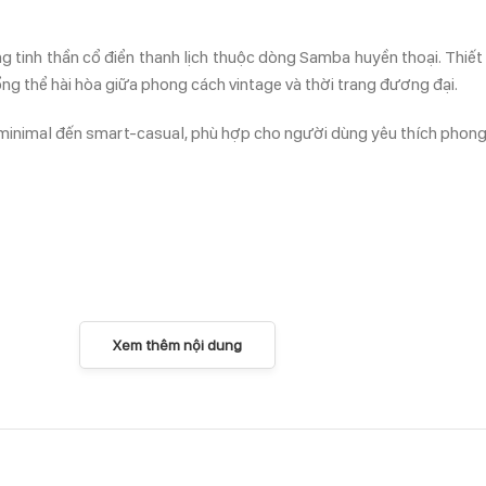
 tinh thần cổ điển thanh lịch thuộc dòng Samba huyền thoại. Thiế
ổng thể hài hòa giữa phong cách vintage và thời trang đương đại.
, minimal đến smart-casual, phù hợp cho người dùng yêu thích phong 
Xem thêm nội dung
 màu
Cream White
là lựa chọn lý tưởng. Tông màu này giúp kết hợp li