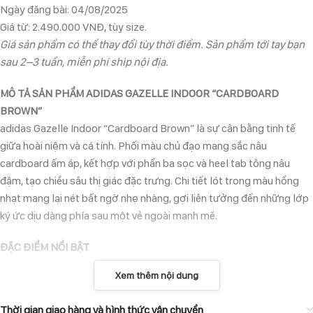
Ngày đăng bài: 04/08/2025
Giá từ: 2.490.000 VNĐ, tùy size.
Giá sản phẩm có thể thay đổi tùy thời điểm. Sản phẩm tới tay bạn
sau 2–3 tuần, miễn phí ship nội địa.
MÔ TẢ SẢN PHẨM ADIDAS GAZELLE INDOOR “CARDBOARD
BROWN”
adidas Gazelle Indoor “Cardboard Brown” là sự cân bằng tinh tế
giữa hoài niệm và cá tính. Phối màu chủ đạo mang sắc nâu
cardboard ấm áp, kết hợp với phần ba sọc và heel tab tông nâu
đậm, tạo chiều sâu thị giác đặc trưng. Chi tiết lót trong màu hồng
nhạt mang lại nét bất ngờ nhẹ nhàng, gợi liên tưởng đến những lớp
ký ức dịu dàng phía sau một vẻ ngoài mạnh mẽ.
ĐẶC ĐIỂM NỔI BẬT
Xem thêm nội dung
Thân giày bằng da lộn mềm mại với tông nâu cardboard chủ đạo.
Ba sọc và gót giày màu nâu đậm tạo điểm nhấn hài hòa.
Thời gian giao hàng và hình thức vận chuyển