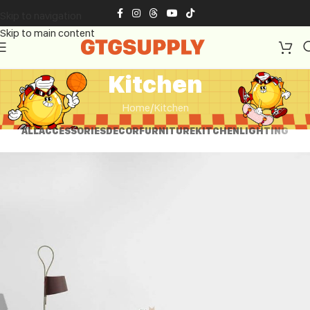
Skip to navigation
Skip to main content
Kitchen
Home
Kitchen
ALL
ACCESSORIES
DECOR
FURNITURE
KITCHEN
LIGHTING