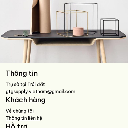
Thông tin
Leo uteu ullamcorper
Kitchen
Trụ sở tại Trái đất
gtgsupply.vietnam@gmail.com
Khách hàng
Về chúng tôi
Thông tin liên hệ
Hỗ trợ