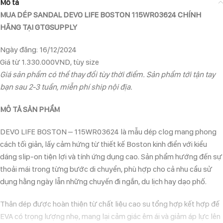
Mô tả
MUA DÉP SANDAL DEVO LIFE BOSTON 115WR03624 CHÍNH
HÃNG TẠI GTGSUPPLY
Ngày đăng: 16/12/2024
Giá từ 1.330.000VND, tùy size
Giá sản phẩm có thể thay đổi tùy thời điểm. Sản phẩm tới tận tay
bạn sau 2-3 tuần, miễn phí ship nội địa.
MÔ TẢ SẢN PHẨM
DEVO LIFE BOSTON – 115WR03624 là mẫu dép clog mang phong
cách tối giản, lấy cảm hứng từ thiết kế Boston kinh điển với kiểu
dáng slip-on tiện lợi và tính ứng dụng cao. Sản phẩm hướng đến sự
thoải mái trong từng bước di chuyển, phù hợp cho cả nhu cầu sử
dụng hằng ngày lẫn những chuyến đi ngắn, du lịch hay dạo phố.
Thân dép được hoàn thiện từ chất liệu cao su tổng hợp kết hợp đế
EVA có trọng lượng nhẹ, mang lại cảm giác êm ái và giảm áp lực lên