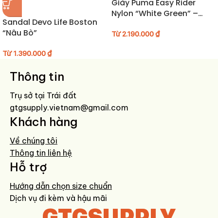
Giày Puma Easy Rider
Hướng dẫn bảo quản sandal
Nylon “White Green” –
Sandal Devo Life Boston
403146-06
Lau sạch bằng khăn ẩm hoặc bàn chải mềm sau khi sử dụng.
“Nâu Bò”
Từ
2.190.000
₫
Tránh để sandal tiếp xúc với nước quá lâu để duy trì độ bền.
Bảo quản ở nơi khô ráo, thoáng mát, tránh ánh nắng trực tiếp trong
Từ
1.390.000
₫
thời gian dài.
Thông tin
Trụ sở tại Trái đất
gtgsupply.vietnam@gmail.com
Khách hàng
Về chúng tôi
Thông tin liên hệ
Hỗ trợ
Hướng dẫn chọn size chuẩn
Dịch vụ đi kèm và hậu mãi
GTGSUPPLY