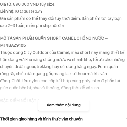
Giá từ: 890.000 VNĐ tùy size.
Liên hệ:
IG @dusted.vn
Giá sản phẩm có thể thay đổi tùy thời điểm. Sản phẩm tới tay bạn
sau 2–3 tuần, miễn phí ship nội địa.
MÔ TẢ SẢN PHẨM QUẦN SHORT CAMEL CHỐNG NƯỚC –
M14BAZ9105
Thuộc dòng City Outdoor của Camel, mẫu short này mang thiết kế
tiện dụng với khả năng chống nước và nhanh khô, tối ưu cho những
chuyến đi dã ngoại, trekking hay sử dụng hằng ngày. Form quần
rộng rãi, chiều dài ngang gối, mang lại sự thoải mái khi vận
động. Chất liệu nylon cao cấp kết hợp cùng polyester ở phần túi
giúp quần bền bỉ, nhẹ và thoáng, đồng thời dễ vệ sinh.
ĐẶC ĐIỂM NỔI BẬT
Xem thêm nội dung
Chất liệu chính: 100% nylon, túi polyester 100% – bền, nhẹ, thoáng
Thời gian giao hàng và hình thức vận chuyển
khí.