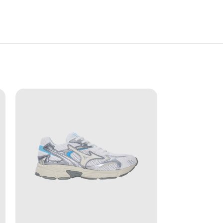
ang tìm kiếm một đôi sneaker dễ phối đồ, thoải