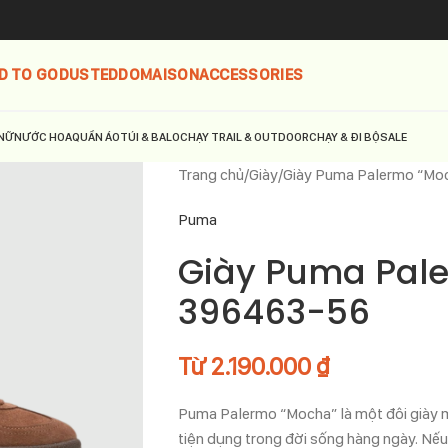
D TO GO
DUSTED
DOMAISON
ACCESSORIES
NỮ
NƯỚC HOA
QUẦN ÁO
TÚI & BALO
CHẠY TRAIL & OUTDOOR
CHẠY & ĐI BỘ
SALE
Trang chủ
Giày
Giày Puma Palermo “Mo
Puma
Giày Puma Pal
396463-56
Từ
2.190.000
₫
Puma Palermo “Mocha” là một đôi giày 
tiện dụng trong đời sống hàng ngày. Nếu