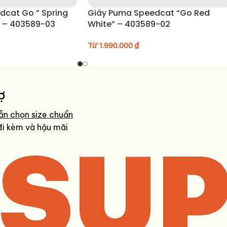
dcat Go ” Spring
Giày Puma Speedcat “Go Red
” – 403589-03
White” – 403589-02
Từ
1.990.000
₫
ợ
ẫn chọn size chuẩn
SUP
đi kèm và hậu mãi