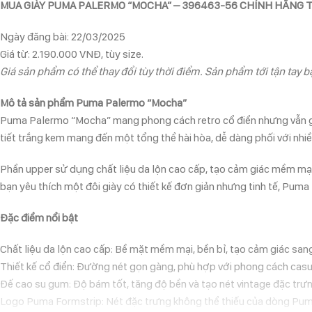
MUA GIÀY PUMA PALERMO “MOCHA” – 396463-56 CHÍNH HÃNG 
Ngày đăng bài: 22/03/2025
Giá từ: 2.190.000 VNĐ, tùy size.
Giá sản phẩm có thể thay đổi tùy thời điểm. Sản phẩm tới tận tay bạ
Mô tả sản phẩm Puma Palermo “Mocha”
Puma Palermo “Mocha” mang phong cách retro cổ điển nhưng vẫn giữ 
tiết trắng kem mang đến một tổng thể hài hòa, dễ dàng phối với nhiề
Phần upper sử dụng chất liệu da lộn cao cấp, tạo cảm giác mềm mạ
bạn yêu thích một đôi giày có thiết kế đơn giản nhưng tinh tế, Pum
Đặc điểm nổi bật
Chất liệu da lộn cao cấp: Bề mặt mềm mại, bền bỉ, tạo cảm giác san
Thiết kế cổ điển: Đường nét gọn gàng, phù hợp với phong cách casu
Đế cao su gum: Độ bám tốt, tăng độ bền và tạo nét vintage đặc trưn
Logo Puma Formstrip: Nét đặc trưng không thể thiếu của dòng Pu