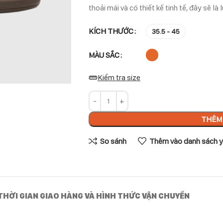
thoải mái và có thiết kế tinh tế, đây sẽ là
KÍCH THƯỚC
35.5 - 45
MÀU SẮC
Kiểm tra size
THÊM 
So sánh
Thêm vào danh sách y
THỜI GIAN GIAO HÀNG VÀ HÌNH THỨC VẬN CHUYỂN