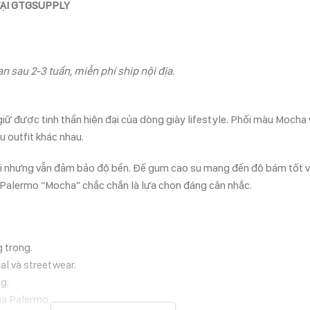
TẠI GTGSUPPLY
n sau 2-3 tuần, miễn phí ship nội địa.
được tinh thần hiện đại của dòng giày lifestyle. Phối màu Mocha v
u outfit khác nhau.
i nhưng vẫn đảm bảo độ bền. Đế gum cao su mang đến độ bám tốt và 
a Palermo “Mocha” chắc chắn là lựa chọn đáng cân nhắc.
g trọng.
al và streetwear.
g.
ma Palermo.