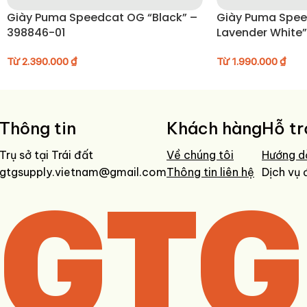
Giày Puma Speedcat OG “Black” –
Giày Puma Spee
398846-01
Lavender White
Từ
2.390.000
₫
Từ
1.990.000
₫
Thông tin
Khách hàng
Hỗ tr
Trụ sở tại Trái đất
Về chúng tôi
Hướng d
gtgsupply.vietnam@gmail.com
GTG
Thông tin liên hệ
Dịch vụ 