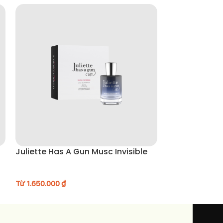
Juliette Has A Gun Musc Invisible
Aesop Gloam
Từ
1.650.000
₫
Từ
3.950.000
₫