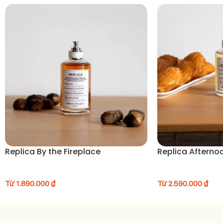
Replica By the Fireplace
Replica Afternoo
Từ
1.890.000
₫
Từ
2.590.000
₫