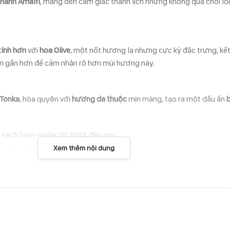
hanh Amalfi
, mang đến cảm giác thanh lịch nhưng không quá chói lọ
tính hơn
với
hoa Olive
, một nốt hương lạ nhưng cực kỳ đặc trưng, kế
iến gần hơn để cảm nhận rõ hơn mùi hương này.
 Tonka
, hòa quyện với
hương da thuộc
mịn màng, tạo ra một dấu ấn
b
sách best-seller từ 2004 đến nay.
ẫn đi hẹn hò.
Xem thêm nội dung
 những ai thích phong cách
tinh tế nhưng đầy sức hút
.
mình muốn gì và không cần phải quá phô trương để thu hút sự chú 
sang trọng hoặc những cuộc hẹn hò đầy mê hoặc.