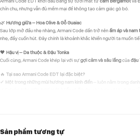
Armani Code EDT khởi đầu bằng sự tươi mát từ
cam Bergamot
và
c
chỉn chu, nhưng vẫn đủ mềm mại để không tạo cảm giác gò bó.
🌿
Hương giữa – Hoa Olive & Gỗ Guaiac
Sau lớp mở đầu nhẹ nhàng, Armani Code dần trở nên
ấm áp và nam 
nhẹ, đầy cuốn hút. Đây chính là khoảnh khắc khiến người ta muốn t
🖤
Hậu vị – Da thuộc & Đậu Tonka
Cuối cùng, Armani Code khép lại với sự
gợi cảm và sâu lắng
của
đậu
🔥
Tại sao Armani Code EDT lại đặc biệt?
✔
Một trong những mùi hương nam kinh điển
– luôn nằm trong danh 
✔
Sự pha trộn giữa tươi mát, bí ẩn và ấm áp
, phù hợp cả khi đi làm l
✔
Độ bám mùi trung bình (5-7h), tỏa hương vừa phải
, lý tưởng cho
🎩
Dành cho ai?
Armani Code EDT dành cho những người đàn ông trưởng thành, biết 
vẫn đủ sức khiến người khác nhớ đến.
Hoàn hảo cho những buổi tối 
Sản phẩm tương tự