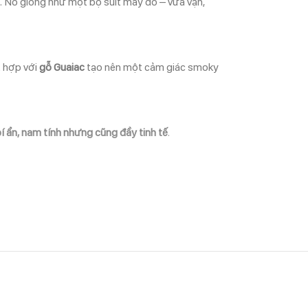
i. Nó giống như một bộ suit may đo – vừa vặn,
t hợp với
gỗ Guaiac
tạo nên một cảm giác smoky
í ẩn, nam tính nhưng cũng đầy tinh tế
.
ý. Đây là kiểu mùi hương không cần ồn ào nhưng