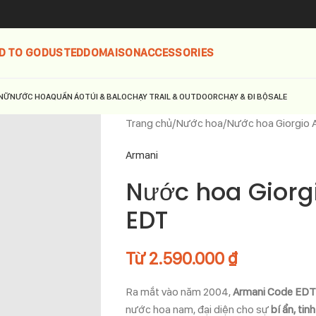
D TO GO
DUSTED
DOMAISON
ACCESSORIES
NỮ
NƯỚC HOA
QUẦN ÁO
TÚI & BALO
CHẠY TRAIL & OUTDOOR
CHẠY & ĐI BỘ
SALE
Trang chủ
Nước hoa
Nước hoa Giorgio 
Armani
Nước hoa Giorg
EDT
Từ
2.590.000
₫
Ra mắt vào năm 2004,
Armani Code EDT
nước hoa nam, đại diện cho sự
bí ẩn, tin