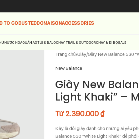
D TO GO
DUSTED
DOMAISON
ACCESSORIES
NỮ
NƯỚC HOA
QUẦN ÁO
TÚI & BALO
CHẠY TRAIL & OUTDOOR
CHẠY & ĐI BỘ
SALE
Trang chủ
Giày
Giày New Balance 530 “
New Balance
Giày New Balan
Light Khaki” –
Từ
2.390.000
₫
Đây là đôi giày dành cho những ai yêu pho
Balance 530 “White Light Khaki” dễ phối 