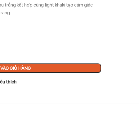
Màu trắng kết hợp cùng light khaki tạo cảm giác
trang.
VÀO GIỎ HÀNG
êu thích