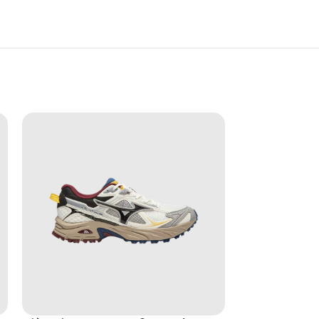
 chinos, jogger hoặc short phù hợp cho đi học, đi