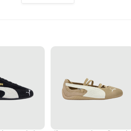
 và hiện đại. New Balance 530 “White Light Khaki” dễ phối cùng jeans,
 giác nhẹ nhàng, thanh lịch nhưng vẫn rất thời trang.