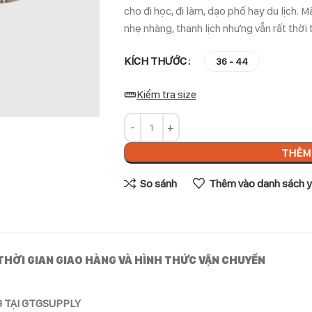
cho đi học, đi làm, dạo phố hay du lịch. 
nhẹ nhàng, thanh lịch nhưng vẫn rất thời 
KÍCH THƯỚC
36 - 44
Kiểm tra size
THÊM 
So sánh
Thêm vào danh sách y
THỜI GIAN GIAO HÀNG VÀ HÌNH THỨC VẬN CHUYỂN
G TẠI GTGSUPPLY