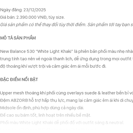
Ngày đăng: 23/12/2025
Giá bán: 2.390.000 VNĐ, tùy size.
Giá sản phẩm có thể thay đổi tùy thời điểm. Sản phẩm tới tay bạn s
MÔ TẢ SẢN PHẨM
New Balance 530 “White Light Khaki” là phiên bản phối màu nhẹ nhà
trung tính tạo nên vẻ ngoài thanh lịch, dễ ứng dụng trong mọi outfi
độ thoáng khí vượt trội và cảm giác êm ái mỗi bước đi.
ĐẶC ĐIỂM NỔI BẬT
Upper mesh thoáng khí phối cùng overlays suede & leather bền bỉ với
Đệm ABZORB hỗ trợ hấp thụ lực, mang lại cảm giác êm ái khi di chu
Midsole ổn định, phù hợp dùng cả ngày dài.
Đế cao su bám tốt, linh hoạt trên nhiều bề mặt.
Phối màu White Light Khaki dễ phối đồ với outfit sáng & neutral.
Logo New Balance “N” đặc trưng hai bên thân giày.