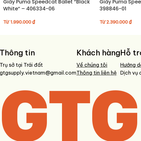
Giày Puma Speedcat Ballet “Black
Giày Puma Spee
White” – 406334-06
398846-01
Từ
1.990.000
₫
Từ
2.390.000
₫
Thông tin
Khách hàng
Hỗ tr
Trụ sở tại Trái đất
Về chúng tôi
Hướng d
gtgsupply.vietnam@gmail.com
GTG
Thông tin liên hệ
Dịch vụ 