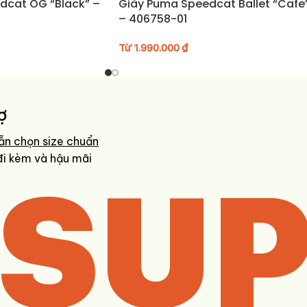
dcat OG “Black” –
Giày Puma Speedcat Ballet “Cafe”
– 406758-01
Từ
1.990.000
₫
ợ
ẫn chọn size chuẩn
SUP
đi kèm và hậu mãi