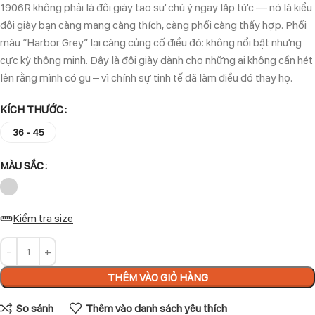
1906R không phải là đôi giày tạo sự chú ý ngay lập tức — nó là kiểu
đôi giày bạn càng mang càng thích, càng phối càng thấy hợp. Phối
màu “Harbor Grey” lại càng củng cố điều đó: không nổi bật nhưng
cực kỳ thông minh. Đây là đôi giày dành cho những ai không cần hét
lên rằng mình có gu – vì chính sự tinh tế đã làm điều đó thay họ.
KÍCH THƯỚC
36 - 45
MÀU SẮC
Kiểm tra size
THÊM VÀO GIỎ HÀNG
So sánh
Thêm vào danh sách yêu thích