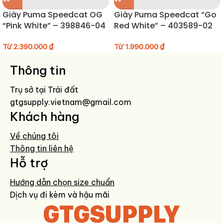
Giày Puma Speedcat OG
Giày Puma Speedcat “Go
HƯỚNG DẪN BẢO QUẢN GIÀY
“Pink White” – 398846-04
Red White” – 403589-02
Lau sạch bụi bẩn sau mỗi lần sử dụng bằng khăn mềm hoặc bàn
Từ
2.390.000
₫
Từ
1.990.000
₫
chải lông mềm.
Thông tin
Tránh tiếp xúc lâu với nước và nơi ẩm thấp.
Bảo quản giày ở nơi khô ráo, thoáng khí.
Trụ sở tại Trái đất
Dùng lót giữ form nếu không sử dụng thường xuyên.
gtgsupply.vietnam@gmail.com
Khách hàng
Về chúng tôi
Thông tin liên hệ
Hỗ trợ
Hướng dẫn chọn size chuẩn
Dịch vụ đi kèm và hậu mãi
GTGSUPPLY