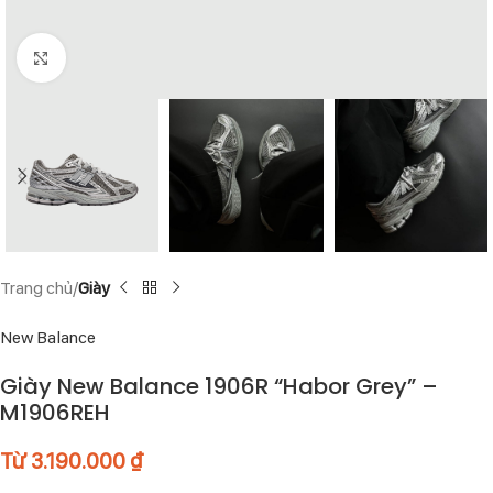
Click to enlarge
Trang chủ
Giày
New Balance
Giày New Balance 1906R “Habor Grey” –
M1906REH
Từ
3.190.000
₫