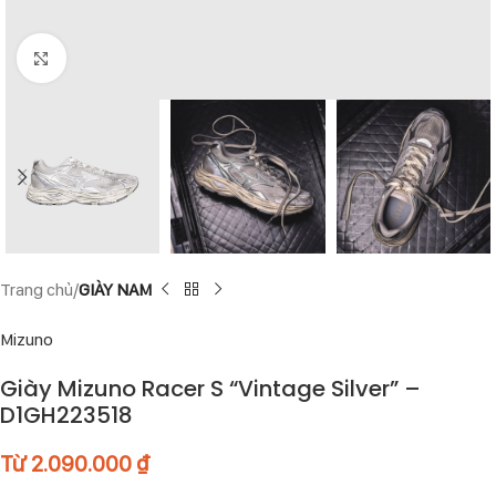
Click to enlarge
Trang chủ
GIÀY NAM
Mizuno
Giày Mizuno Racer S “Vintage Silver” –
D1GH223518
Từ
2.090.000
₫