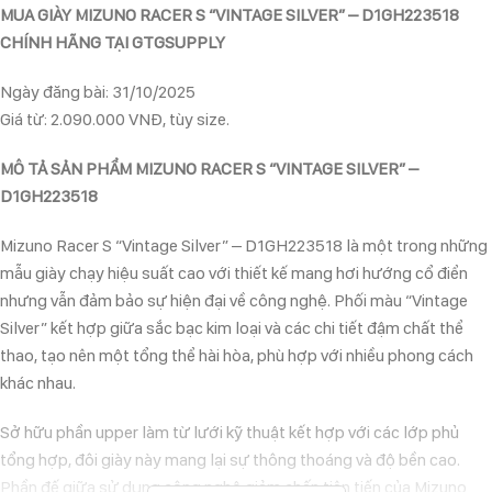
MUA GIÀY MIZUNO RACER S “VINTAGE SILVER” – D1GH223518
CHÍNH HÃNG TẠI GTGSUPPLY
Ngày đăng bài: 31/10/2025
Giá từ: 2.090.000 VNĐ, tùy size.
MÔ TẢ SẢN PHẨM MIZUNO RACER S “VINTAGE SILVER” –
D1GH223518
Mizuno Racer S “Vintage Silver” – D1GH223518 là một trong những
mẫu giày chạy hiệu suất cao với thiết kế mang hơi hướng cổ điển
nhưng vẫn đảm bảo sự hiện đại về công nghệ. Phối màu “Vintage
Silver” kết hợp giữa sắc bạc kim loại và các chi tiết đậm chất thể
thao, tạo nên một tổng thể hài hòa, phù hợp với nhiều phong cách
khác nhau.
Sở hữu phần upper làm từ lưới kỹ thuật kết hợp với các lớp phủ
tổng hợp, đôi giày này mang lại sự thông thoáng và độ bền cao.
Phần đế giữa sử dụng công nghệ giảm chấn tiên tiến của Mizuno